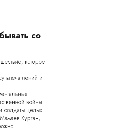
бывать со
ешествие, которое
су впечатлений и
ументальные
ественной войны.
и солдаты целых
 Мамаев Курган,
можно