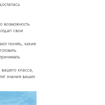
досталась
то возможность
 отдал свои
ют понять, какие
готовить
принимать
я вашего класса,
тит знания ваших