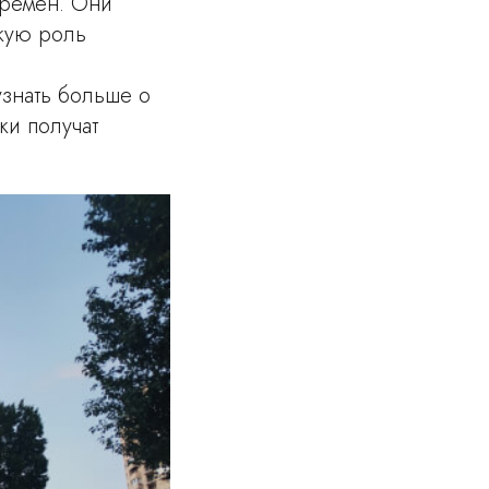
времен. Они
акую роль
узнать больше о
ки получат