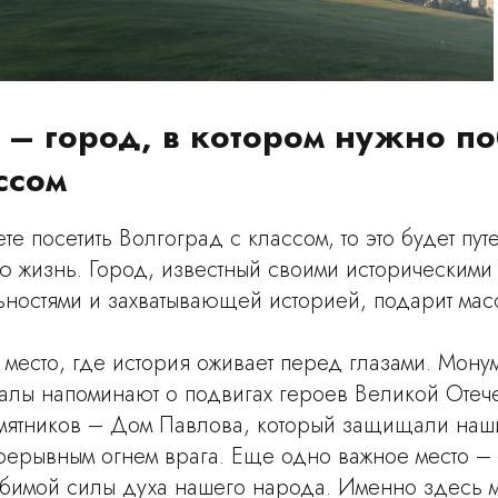
 – город, в котором нужно по
ссом
те посетить Волгоград с классом, то это будет пут
ю жизнь. Город, известный своими историческими
ьностями и захватывающей историей, подарит мас
о место, где история оживает перед глазами. Мон
алы напоминают о подвигах героев Великой Отеч
амятников – Дом Павлова, который защищали наш
рерывным огнем врага. Еще одно важное место –
бимой силы духа нашего народа. Именно здесь 