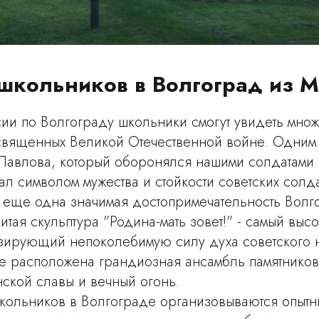
школьников в Волгоград из 
ии по Волгограду школьники смогут увидеть множ
освященных Великой Отечественной войне. Одним 
Павлова, который оборонялся нашими солдатами 
тал символом мужества и стойкости советских солда
 еще одна значимая достопримечательность Волг
итая скульптура "Родина-мать зовет!" - самый выс
зирующий непоколебимую силу духа советского 
е расположена грандиозная ансамбль памятников
ской славы и вечный огонь.
кольников в Волгограде организовываются опытн