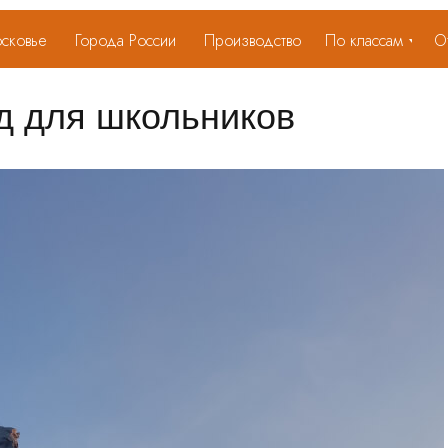
сковье
Города России
Производство
По классам
О
д для школьников