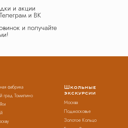
дки и акции
Телеграм и ВК
овинок и получайте
ми!
ая фабрика
Школьные
экскурсии
й град Томилино
Москва
Яги
Подмосковье
ий
Золотое Кольцо
оскву