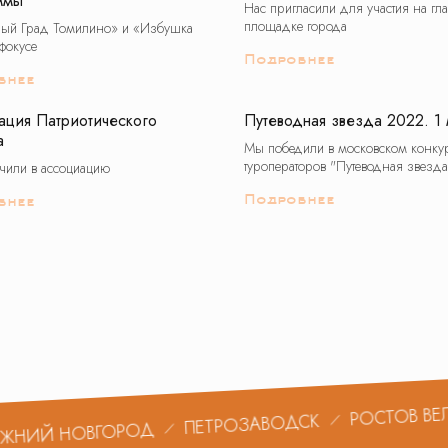
ммы
Нас пригласили для участия на гл
площадке города
ый Град Томилино» и «Избушка
фокусе
Подробнее
бнее
ация Патриотического
Путеводная звезда 2022. 1 
а
Мы победили в московском конку
туроператоров "Путеводная звезд
чили в ассоциацию
Подробнее
бнее
РОСТОВ ВЕЛИКИ
ПЕТРОЗАВОДСК
 НОВГОРОД