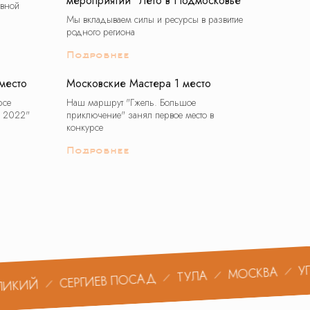
мероприятий "Лето в Подмосковье"
авной
Мы вкладываем силы и ресурсы в развитие
родного региона
Подробнее
место
Московские Мастера 1 место
рсе
Наш маршрут "Гжель. Большое
а 2022"
приключение" занял первое место в
конкурсе
Подробнее
УГЛИЧ
МОСКВА
ТУЛА
СЕРГИЕВ ПОСАД
Й