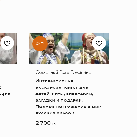
ХИТ!
Сказочный Град Томилино
Интерактивная
2
экскурсия-квест для
ация
детей, игры, спектакли,
загадки и подарки.
Полное погружение в мир
русских сказок
2 700
р.