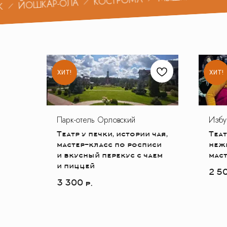
КОСТРОМА
ОШКАР-ОЛА
ХИТ!
ХИТ!
Парк-отель Орловский
Избу
Театр у печки, истории чая,
Теат
мастер-класс по росписи
нежи
и вкусный перекус с чаем
мас
и пиццей
2 5
3 300
р.