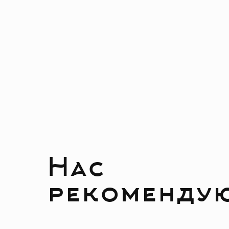
Нас
рекоменду