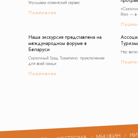
програ
Улучшаем клиентский сервис
«Сказочн
Подробнее
Яги» — в 
Подро
Наша экскурсия представлена на
Ассоци
международном форуме в
Туризм
Беларуси
Нас вклю
Сказочный Град Томилино: приключение
Подро
для всей семьи
Подробнее
НИЖНИЙ
МЫШКИН