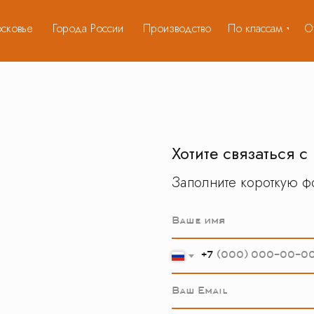
сковье
Города России
Производство
По классам
О
Хотите связаться с
Заполните короткую фо
Ваше имя
+7
Ваш Email