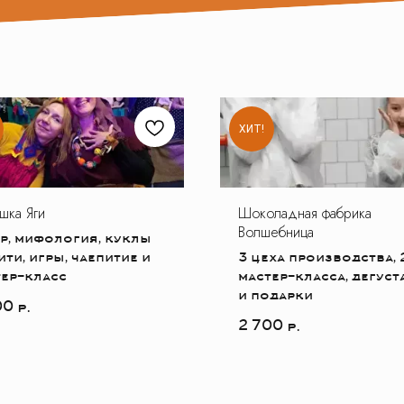
ХИТ!
шка Яги
Шоколадная фабрика
Волшебница
р, мифология, куклы
ти, игры, чаепитие и
3 цеха производства, 
тер-класc
мастер-класса, дегуст
и подарки
00
р.
2 700
р.