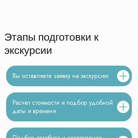
с опытом работы от
8 лет
в детском
туризме
помогут Вам
Поможем выбрать экскурсию, сделаем
расчёт стоимости для вашей группы
Получить бесплатную консультацию
Вы оставляете заявку на экскурсию
Расчет стоимости и подбор удобной
даты и времени
Честные ответы на
Подбор автобуса и составление