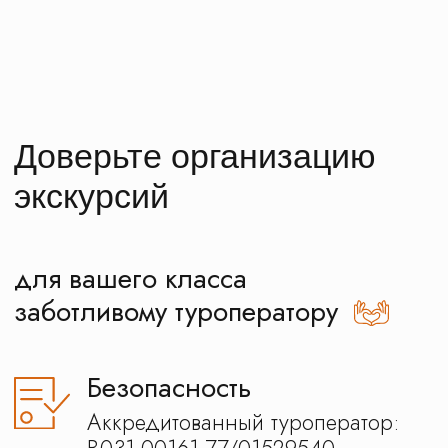
Безопасность
Аккредитованный туроператор:
В031-00161-77/01529540
Смотреть документы
Парк Патриот
Транспорт
Все автобусы и водители прошли
проверку и
допущены ГИБДД
Гжель
к перевозке детских групп
Смотреть автобусы
Бесплатная экскурсия
При заполнении нашего
паспорта путешественника
Как получить паспорт?
Забота
Персональный менеджер
на связи 24\7