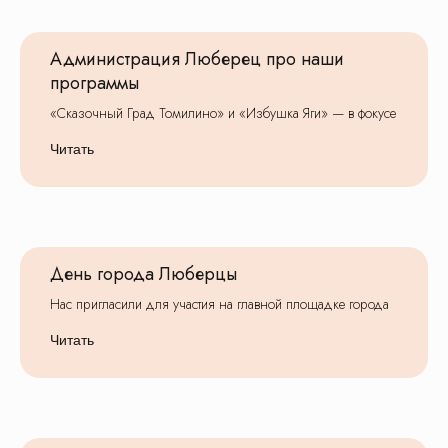
Администрация Люберец про наши
программы
«Сказочный Град Томилино» и «Избушка Яги» — в фокусе
Читать
© Все права защищены. Копирование
материалов запрещено.
О нас
Контакты
Новости
Блог
День города Люберцы
Подарочные сертификаты
Нас пригласили для участия на главной площадке города
Читать
8 (495) 970-82-41
postroi@tvojmarshrut.ru
Шоколадная фабрика