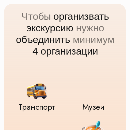
Вы просмотрели все
программы, но не смогли
выбрать?
это нормально, универсальной
школьной экскурсионной программы не
существует
Оставьте свои контакты, мы позвоним/
напишем. Вместе сделаем программу
такой, как вы хотите,