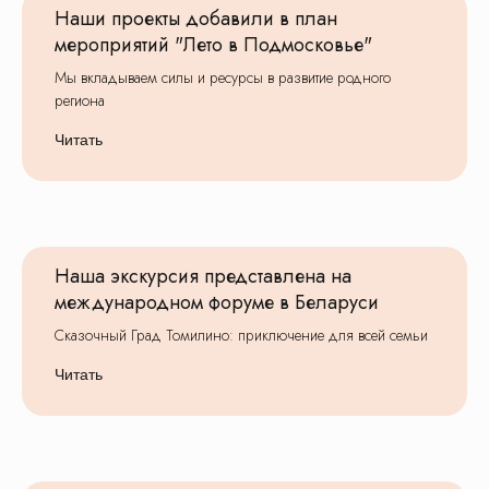
Наши проекты добавили в план
Сказочный град
Избушка Яги
мероприятий "Лето в Подмосковье"
Томилино
Туры в Москву
Орловский
Мы вкладываем силы и ресурсы в развитие родного
региона
Читать
Школьные экскурсии
Москва
Подмосковье
Золотое Кольцо
Города России
Производства
Младшие классы
Наша экскурсия представлена на
Средние классы
Старшие классы
международном форуме в Беларуси
Рекомендованные
Сказочный Град Томилино: приключение для всей семьи
1 класс
6 класс
Читать
2 класс
7 класс
3 класс
8 класс
4 класс
9 класс