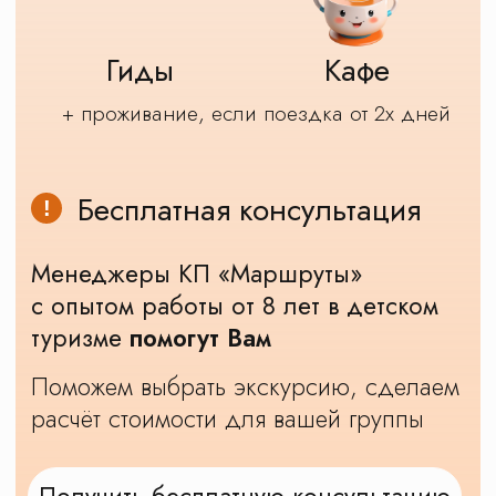
Учтем бюджет, возраст компании, все
ваши пожелания по маршруту,
Проконсультируем, составим для вас
персональный школьный маршрут
и вышлем его в WhatsApp / Telegram
(это вообще бесплатно и ни к чему
не обязывает).
Позвоните мне и помогите
выбрать маршрут
Учтите мои пожелания и
напишите в WhatsApp