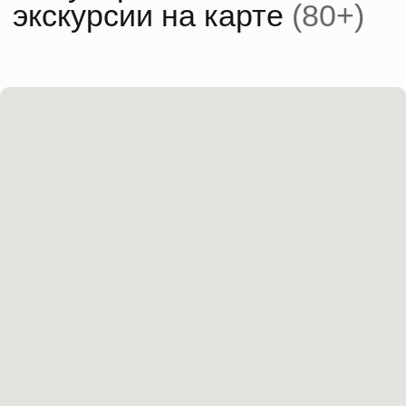
Чтобы
организвать
экскурсию
нужно
объединить
минимум
4 организации
Транспорт
Музеи
Гиды
Кафе
+ проживание, если поездка от 2х дней