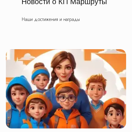
Все актуальные предложения, скидки
Новости о КП Маршруты
и акции вы можете найти в наших группах
Телеграм и ВК
Подписывайтесь, будьте в курсе новинок
Наши достижения и награды
и получайте специальные предложения
первыми!
© Все права защищены. Копирование
материалов запрещено.
О нас
Контакты
Новости
Блог
Подарочные сертификаты