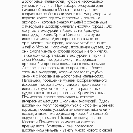
достопримечательностей, которые необходимо
увидеть и изучить. При выборе экскурсии для
начальной школы в Москве, важно учитывать
возрастные особенности учеников. Например, для
первого класса подходят простые и понятные
экскурсии, которые знакомят детей с основными
символами и достопримечательностями города. Это
могут быть экскурсии в Кремль, на Красную
площадь, в Храм Христа Спасителя и другие
известные места. Для второго класса можно
организовать экскурсии, которые углубят знания
детей о Москве. Например, посещение музеев, где
они смогут узнать о истории города и его жителях.
Также можно организовать экскурсии в парки и
сады Москвы, где дети смогут насладиться
природой и провести время на свежем воздухе.
Для третьего класса можно предложить более
сложные экскурсии, которые позволят углубить
знания о Москве и ее достопримечательностях.
Например, посещение музеев изобразительного
искусства, где дети смогут увидеть произведения
известных художников и узнать о различных
художественных направлениях. Кроме Москвы,
Подмосковье также предлагает множество
интересных мест для школьных экскурсий. Здесь
школьники могут познакомиться с историей древних
городов, посетить усадьбы знаменитых писателей и
поэтов, а также насладиться природой и красотой
окружающего мира. Школьные экскурсии по
Москве и Подмосковью имеют множество
преимуществ. Во-первых, они позволяют
школьникам увидеть и узнать много нового о своей