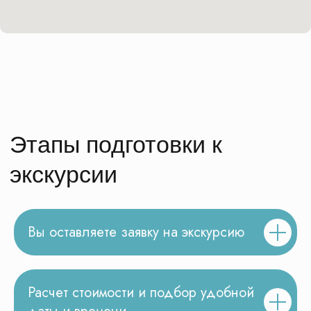
Бесплатная консультация
!
Менеджеры КП «Маршруты»
с опытом работы от
8 лет
в детском
туризме
помогут Вам
Поможем выбрать экскурсию, сделаем
расчёт стоимости для вашей группы
Получить бесплатную консультацию
Вы оставляете заявку на экскурсию
Расчет стоимости и подбор удобной