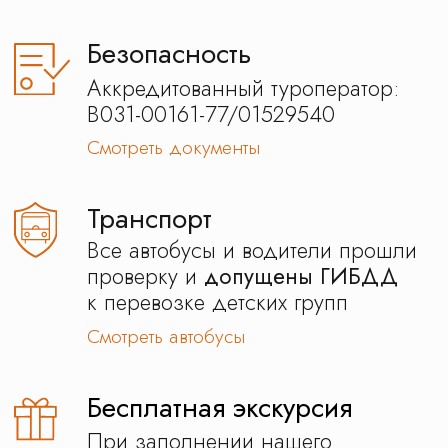
Забота
Персональный менеджер
на связи 24\7
Отзывы наших
клиентов
Наш гид будет с вами на
всем маршруте
Сделает так, чтобы вы ни о чем
не переживали. Окружит заботой, решит
все вопросы