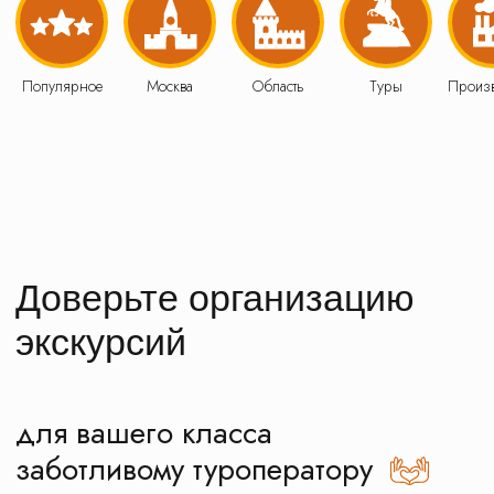
для вашего класса
заботливому туроператору
Безопасность
Аккредитованный туроператор:
В031-00161-77/01529540
Смотреть документы
Транспорт
Все автобусы и водители прошли
проверку и
допущены ГИБДД
к перевозке детских групп
Смотреть автобусы
Бесплатная экскурсия
При заполнении нашего
паспорта путешественника
Как получить паспорт?