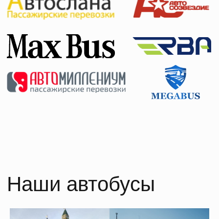
оборудованием для безопасности, таким как
ремни безопасности и аварийные выходы. Он
также должен иметь достаточное количество мест
для всех учащихся и взрослых сопровождающих.
Кроме того, важно учитывать проблемы
доступности при выборе правильного автобуса
для школьников. Учащиеся с ограниченными
физическими возможностями или инвалидностью
могут требовать специального оборудования или
услуг, чтобы обеспечить им безопасность и
комфорт при поездке. При выборе компании
для заказа автобуса для экскурсии также важно
обратить внимание на профессионализм и опыт
водителя. Водитель должен быть опытным и знать
маршрут экскурсии как в своей родной Москве,
так и за ее пределами. Он также должен
обладать отличными коммуникативными навыками
и уметь работать с детьми. И, наконец, стоимость
играет важную роль при заказе автобуса для
школьников. Хотя экономия денег может быть
заманчивой, но не стоит идти на уступки в
качестве и безопасности. Вместо этого, лучше
выбрать компанию, которая предлагает разумные
цены и гарантирует высокое качество услуг.
Заказ автобуса для перевозки школьников на
экскурсии - это сложный и ответственный выбор.
Но с правильным подходом и учетом всех
ключевых факторов, вы сможете обеспечить детям
комфортное и безопасное путешествие, которое
будет запомнено ими на всю жизнь.