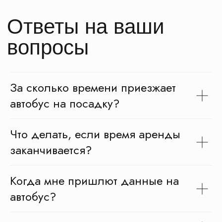
За сколько времени приезжает
автобус на посадку?
Что делать, если время аренды
заканчивается?
Автобусы для школьных
экскурсий
Когда мне пришлют данные на
Заказ автобуса для перевозки школьников на
экскурсии может стать решающим фактором в
обеспечении удобной и безопасной поездки.
автобус?
Школьные экскурсии - это важная часть
образовательного процесса, которая позволяет
учащимся расширить свои знания и опыт,
исследуя новые места и культуры. Однако выбор