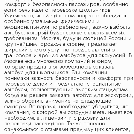
1 класс
6 класс
2 класс
7 класс
3 класс
8 класс
4 класс
9 класс
5 класс
10 класс
11 класс
Заказ трансфера
Создание экскурсий на вашей площадке
Обращаем ваше внимание на то, что вся
представленная на сайте информация носит
исключительно информационный характер
и ни при каких условиях не является
публичной офертой определяемой
положениями Статьи 437(2) Гражданского
кодекса Российской Федерации.
Продолжая использовать наш сайт, вы даете
согласие на обработку файлов cookie,
пользовательских данных в целях