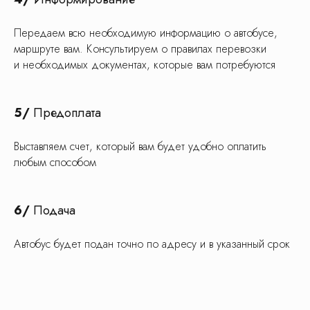
Транспортные компании
Только проверенные
Передаем всю необходимую информацию о автобусе,
компании, с которыми
маршруте вам. Консультируем о правилах перевозки
мы работаем более 5 лет
и необходимых документах, которые вам потребуются
Без подрядчиков
5/
Предоплата
Мы самостоятельно занимаемся
подбором и оформлением
документации
Выставляем счет, который вам будет удобно оплатить
любым способом
Пробки оплачиваем мы
Перекат автобуса из-за дорожной
6/
Подача
ситуации — наша ответственность
Автобус будет подан точно по адресу и в указанный срок
Платные дороги
Оплату платных дорог
мы берем на себя