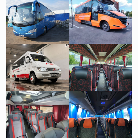
Все актуальные предложения, скидки
и акции вы можете найти в наших группах
Телеграм и ВК
Подписывайтесь, будьте в курсе новинок
и получайте специальные предложения
первыми!
© Все права защищены. Копирование
материалов запрещено.
О нас
Контакты
Новости
Блог
Подарочные сертификаты