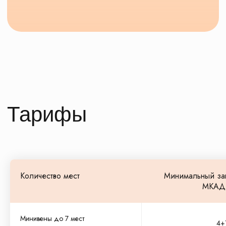
РАССЧИТАТЬ СТОИМОСТЬ
Количество мест
Минимальный за
МКАД,
Ответы на ваши
Минивены до 7 мест
4+