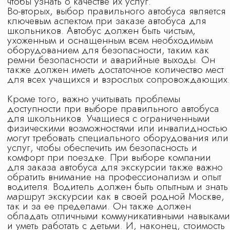
функционирования сайта. Если вы не хотите,
чтобы ваши данные обрабатывались, покиньте
сайт.
ООО КЛУБ ПУТЕШЕСТВИЙ «МАРШРУТЫ»
Российская Федерация, 140 000,
МОСКОВСКАЯ ОБЛ, Г ЛЮБЕРЦЫ,
УЛ КОТЕЛЬНИЧЕСКАЯ, дом 18, КОМ 14
ИНН: 5 027 309 388 / КПП: 502 701 001 /
Реестровый номер туроператора: В031-00161-
77/01529540
Политика обработки персональных данных
Положение № 1 о работе с персональными
данными
На сайте использованы изображения с
платных фотостоков c лицензией на
коммерческое использование: ru.freepik.com,
unsplash.com, shutterstock.com, canva.com, а
также с сайтов партнеров по документальному
разрешению на использование
интеллектуальной собственностью. Также на
сайте используется материал
сгенерированный в нейросети с правом
коммерческого использования
Design by IFS