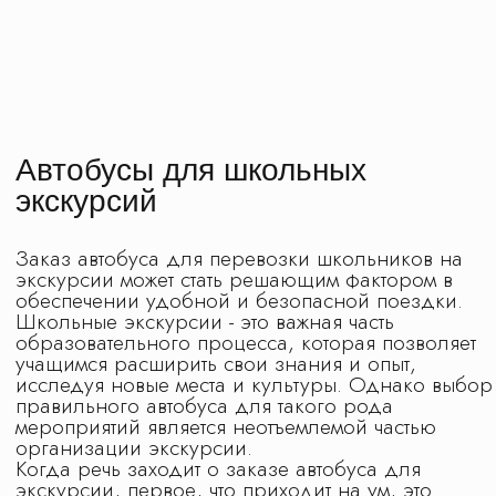
8 (495) 970-82-41
postroi@tvojmarshrut.ru
Шоколадная фабрика
Сказочный град
Избушка Яги
Томилино
Туры в Москву
Орловский
Школьные экскурсии
Москва
Подмосковье
Золотое Кольцо
Города России
Производства
Младшие классы
Средние классы
Старшие классы
Рекомендованные