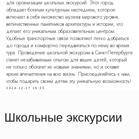
для организации школьных экскурсий. Этот город
обладает богатым культурным наследием, которое
включает в себя множество музеев мирового уровня,
величественных памятников архитектуры и истории, что
делает его уникальным образовательным центром.
Удобные транспортные связи позволяют легко добраться
до города и комфортно передвигаться по нему во время
тура. Проведение школьной экскурсии в Санкт-Петербурге
станет незабываемым опытом для ваших детей, который
не только обогатит их новыми знаниями, но и оставит
Нас рекомендуют
яркие впечатления на всю жизнь. Присоединяйтесь к нам,
чтобы подарить своим детям эту уникальную возможность!
На основе
83
оценок
2024-12-17 16:33
Оставить отзыв
Смотреть все отзывы