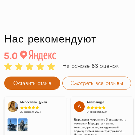
исключительно информационный характер
и ни при каких условиях не является
публичной офертой определяемой
положениями Статьи 437(2) Гражданского
кодекса Российской Федерации.
Продолжая использовать наш сайт, вы даете
согласие на обработку файлов cookie,
пользовательских данных в целях
функционирования сайта. Если вы не хотите,
чтобы ваши данные обрабатывались, покиньте
сайт.
ООО КЛУБ ПУТЕШЕСТВИЙ «МАРШРУТЫ»
Российская Федерация, 140 000,
МОСКОВСКАЯ ОБЛ, Г ЛЮБЕРЦЫ,
УЛ КОТЕЛЬНИЧЕСКАЯ, дом 18, КОМ 14
ИНН: 5 027 309 388 / КПП: 502 701 001 /
Реестровый номер туроператора: В031-00161-
77/01529540
Политика обработки персональных данных
Положение № 1 о работе с персональными
данными
На сайте использованы изображения с
платных фотостоков c лицензией на
коммерческое использование: ru.freepik.com,
unsplash.com, shutterstock.com, canva.com, а
также с сайтов партнеров по документальному
разрешению на использование
интеллектуальной собственностью. Также на