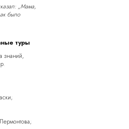
сказал: „Мама,
как было
вные туры
а знаний,
р.
аски;
 Лермонтова;