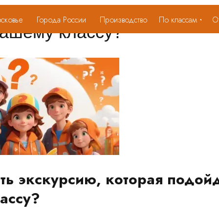
ать экскурсию, которая по
сковье
Города России
Производство
По классам
О
ашему классу?
ть экскурсию, которая подой
ассу?