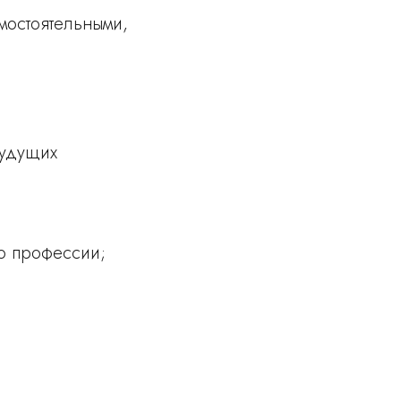
амостоятельными,
будущих
о профессии;