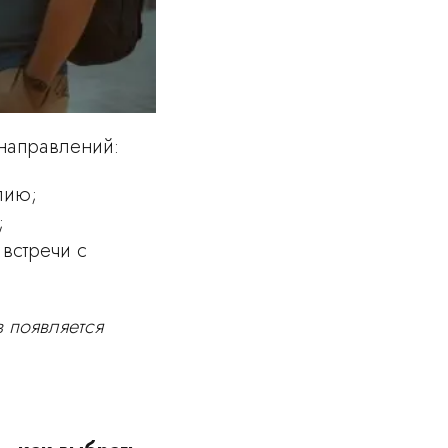
направлений:
лию;
;
встречи с
 появляется