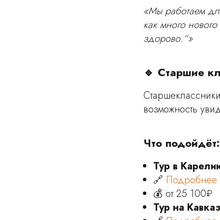
«Мы работаем для
как много нового
здорово.“»
🔹 Старшие кл
Старшеклассники
возможность уви
Что подойдёт:
Тур в Карели
🔗
Подробнее
💰 от 25 100₽
Тур на Кавка