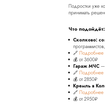
Подростки уже хо
принимать решени
Что подойдёт:
Сколково: со
программистов
🔗
Подробнее
💰 от 3600₽
Гараж МЧС
— 
🔗
Подробнее
💰 от 2850₽
Кремль в Ко
🔗
Подробнее
💰 от 2950₽