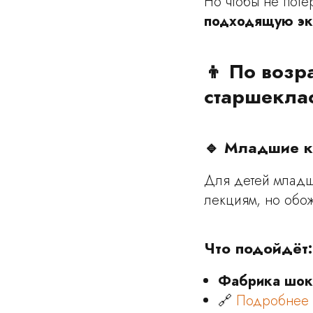
Но чтобы не поте
подходящую эк
👦 По возра
старшекла
🔹 Младшие кл
Для детей младш
лекциям, но обожа
Что подойдёт:
Фабрика шок
🔗
Подробнее