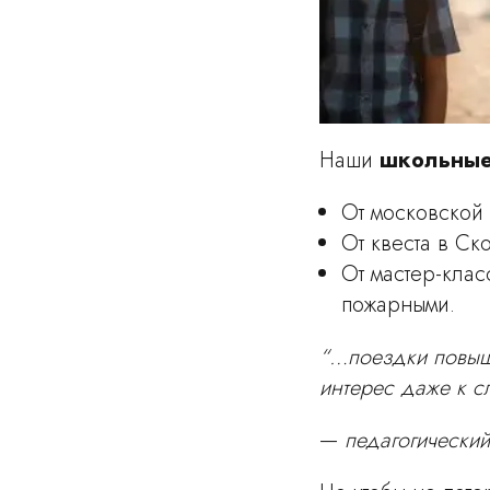
Наши
школьные
От московской
От квеста в Ск
От мастер-кла
пожарными.
“…поездки повыша
интерес даже к 
—
педагогический