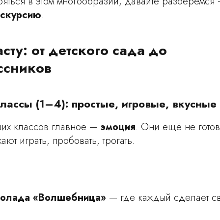
ряться в этом многообразии, давайте разберёмся
скурсию
.
сту: от детского сада до
ссников
ассы (1–4): простые, игровые, вкусные
их классов главное —
эмоция
. Они ещё не гото
ют играть, пробовать, трогать.
олада «Волшебница»
— где каждый сделает с