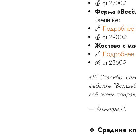
💰 от 2700₽
Ферма «Весё
чаепитие;
🔗
Подробнее
💰 от 2900₽
Жостово с ма
🔗
Подробнее
💰 от 2350₽
«!!! Спасибо, сп
фабрике "Волшебн
всё очень понрав
—
Альмира Л.
🔹 Средние кл