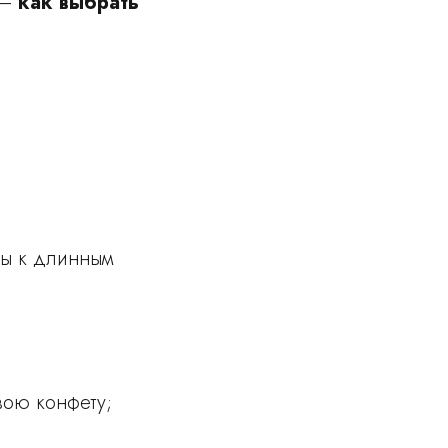
 —
как выбрать
вы к длинным
вою конфету;