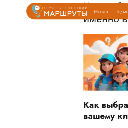
Как выбр
Москва
Подмо
именно в
Как выбра
вашему кл