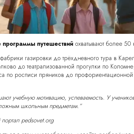
 программы путешествий
охватывают более 50 
 фабрики газировки до трёхдневного тура в Каре
олково до театрализованной прогулки по Коломне
сса по росписи пряников до профориентационной 
ют учебную мотивацию, успеваемость. У учеников
сложным школьным предметам.”
 портал pedsovet.org