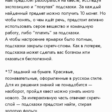
нам предстоит разобраться на квесте, исследуя
экспозицию и “покупая” подсказки. За каждый
найденный предмет можно получить 10 монет. Но
чтобы понять, о чем идёт речь, предстоит активно
использовать серое вещество и командную
работу, либо “платить” за подсказки.
А чтобы настроение ярмарки было полным,
подсказки закрыты скретч-слоем. Как в лотерее,
подсказка может сделать вас богачом или
оказаться бесполезной.
Чтобы
организвать
*17 заданий на бумаге. Красивые,
познавательные, оформленные в русском стиле.
экскурсию
нужно
Для их решения знаний не понадобится —
объединить
наоборот, пройдя квест можно узнать много
минимум
нового. За интерактивную часть отвечает скретч-
4 организации
слой — подсказки предстоит найти, стирая
золотую фольгу.