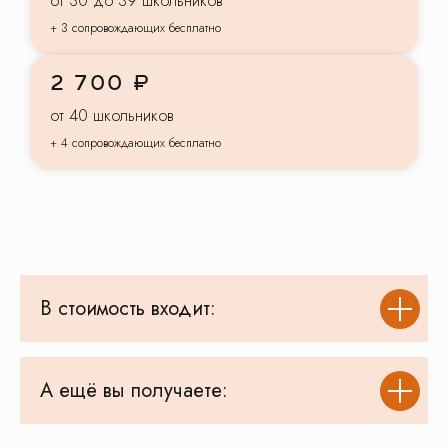
от 30 до 39 школьников
Доверьте
+ 3 сопровождающих бесплатно
организацию
2 700 ₽
экскурсий
для вашего класса
от 40 школьников
заботливому туроператору
+ 4 сопровождающих бесплатно
Безопасность
Аккредитованный туроператор:
В031-00161-77/01529540
Смотреть документы
В стоимость входит:
Транспорт
Все автобусы и водители прошли
проверку и
допущены ГИБДД
к перевозке детских групп
А ещё вы получаете:
Смотреть автобусы