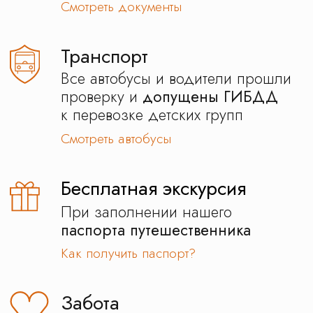
Программа
школьной экскурсии
в музее
Декоративного
искусства с квестом