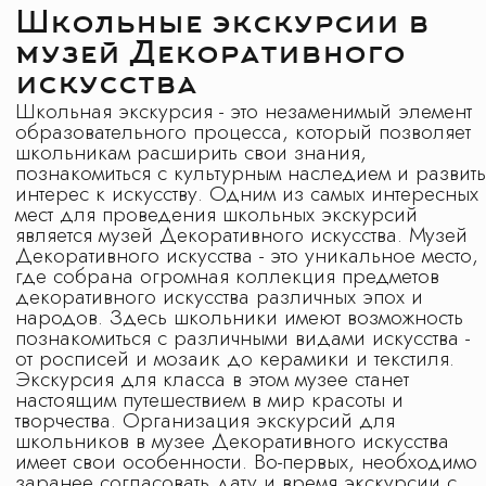
Политика обработки персональных данных
Положение № 1 о работе с персональными
данными
На сайте использованы изображения с
платных фотостоков c лицензией на
коммерческое использование: ru.freepik.com,
unsplash.com, shutterstock.com, canva.com, а
также с сайтов партнеров по документальному
разрешению на использование
интеллектуальной собственностью. Также на
сайте используется материал
сгенерированный в нейросети с правом
коммерческого использования
Design by IFS