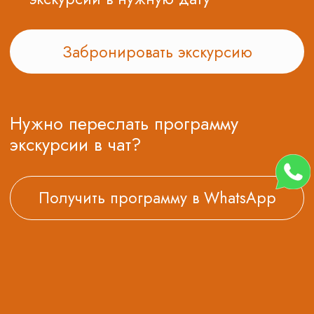
рассмотреть искусство, но и попробовать себя в
роли художника. Мастер-классы по росписи,
керамике или текстилю позволят школьникам
проявить свою творческую натуру и развить свои
творческие способности.
Школьная экскурсия в музей Декоративного
искусства - это уникальная возможность для
школьников расширить свои знания о мире
искусства, развить эстетическое восприятие и
уважение к культурному наследию. Организация
экскурсий для класса требует некоторых усилий,
но они оправданы тем, что школьники получат
незабываемые впечатления и новые знания.
Музей Декоративного искусства с его богатой
коллекцией предметов декоративного искусства
станет настоящим открытием для учащихся и
поможет им открыть для себя новый мир
искусства.
Нас рекомендуют
На основе
81
оценки