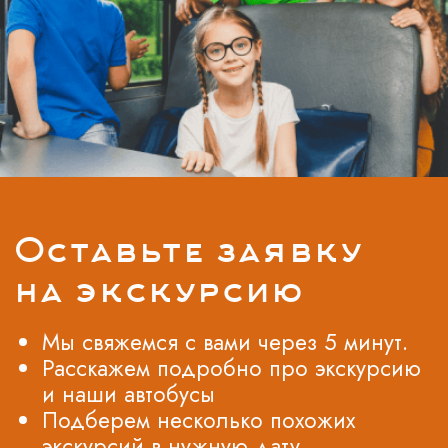
перевозки школьников до музея и обратно.
Школьная поездка в музей Декоративного
искусства может быть организована как
однодневная, так и многодневная. В первом
случае школьники проведут в музее несколько
часов, а во втором - смогут погрузиться в
атмосферу искусства на несколько дней.
Многодневная поездка позволит учащимся
более глубоко погрузиться в тему искусства и
провести больше времени в музее. Одним из
главных преимуществ экскурсии для школьников
в музее Декоративного искусства является
возможность познакомиться с настоящими
произведениями искусства. Школьники увидят
оригинальные предметы, которые были созданы
мастерами прошлых веков. Это поможет им
оценить историческую ценность искусства,
развить эстетический вкус и воспитать уважение к
культурному наследию.
Во время экскурсии у школьников будет
возможность не только рассмотреть экспонаты, но
и задать вопросы гиду. Гиды музея
Декоративного искусства - это профессионалы,
которые знают много интересных фактов о
каждом предмете. Они смогут рассказать о
технике создания, истории происхождения и
особенностях каждого экспоната. Таким образом,
школьники получат не только визуальное
представление о произведениях искусства, но и
узнают много новой информации. Кроме того, в
музее Декоративного искусства часто проводятся
мастер-классы и творческие занятия для
школьников. Это позволяет учащимся не только