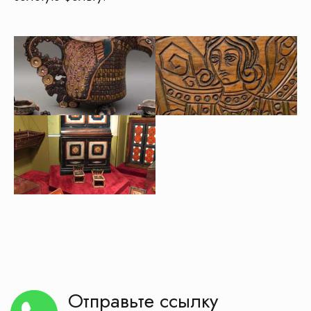
Транспорт
Музеи
Гиды
Кафе
+ проживание, если поездка от 2х дней
Бесплатная консультация
!
Менеджеры КП «Маршруты»
с опытом работы от
8 лет
в детском
туризме
помогут Вам
Поможем выбрать экскурсию, сделаем
расчёт стоимости для вашей группы
Получить бесплатную консультацию