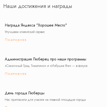
Награда Яндекса "Хорошее Место"
Улучшаем клиентский сервис
© Все права защищены. Копирование
Подробнее
материалов запрещено.
О нас
Контакты
Новости
Блог
Администрация Люберец про наши программы
Подарочные сертификаты
«Сказочный Град Томилино» и «Избушка Яги» — в фокусе
Подробнее
8 (495) 970-82-41
postroi@tvojmarshrut.ru
День города Люберцы
Нас пригласили для участия на главной площадке города
Шоколадная фабрика