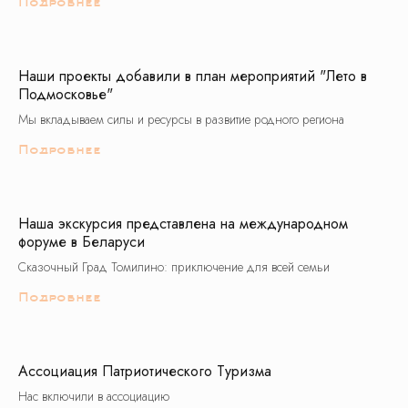
Сказочный град
Избушка Яги
Подробнее
Томилино
Туры в Москву
Орловский
Наши проекты добавили в план мероприятий "Лето в
Подмосковье"
Школьные экскурсии
Мы вкладываем силы и ресурсы в развитие родного региона
Москва
Подмосковье
Подробнее
Золотое Кольцо
Города России
Производства
Младшие классы
Средние классы
Старшие классы
Наша экскурсия представлена на международном
форуме в Беларуси
Рекомендованные
Сказочный Град Томилино: приключение для всей семьи
1 класс
6 класс
Подробнее
2 класс
7 класс
3 класс
8 класс
4 класс
9 класс
Ассоциация Патриотического Туризма
5 класс
10 класс
Нас включили в ассоциацию