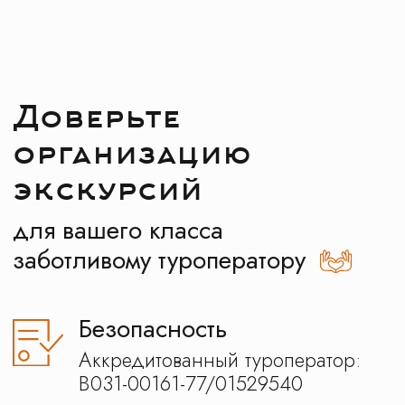
Бесплатная экскурсия
При заполнении нашего
паспорта путешественника
Как получить паспорт?
Забота
Персональный менеджер
на связи 24\7
Отзывы наших
клиентов