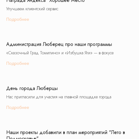
Награда Яндекса "Хорошее Место"
Улучшаем клиентский сервис
Подарочные сертификаты
Подробнее
8 (495) 970-82-41
postroi@tvojmarshrut.ru
Администрация Люберец про наши программы
«Сказочный Град Томилино» и «Избушка Яги» — в фокусе
Шоколадная фабрика
Подробнее
Сказочный град
Избушка Яги
Томилино
Туры в Москву
Орловский
День города Люберцы
Нас пригласили для участия на главной площадке города
Школьные экскурсии
Подробнее
Москва
Подмосковье
Золотое Кольцо
Города России
Производства
Младшие классы
Наши проекты добавили в план мероприятий "Лето в
Подмосковье"