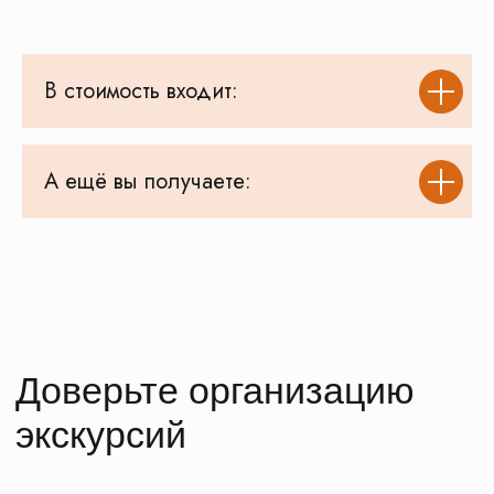
Безопасность
Аккредитованный туроператор:
В031-00161-77/01529540
В стоимость входит:
Смотреть документы
Транспорт
А ещё вы получаете:
Все автобусы и водители прошли
проверку и
допущены ГИБДД
к перевозке детских групп
Смотреть автобусы
Бесплатная экскурсия
При заполнении нашего
паспорта путешественника
Как получить паспорт?
Забота
Персональный менеджер
на связи 24\7