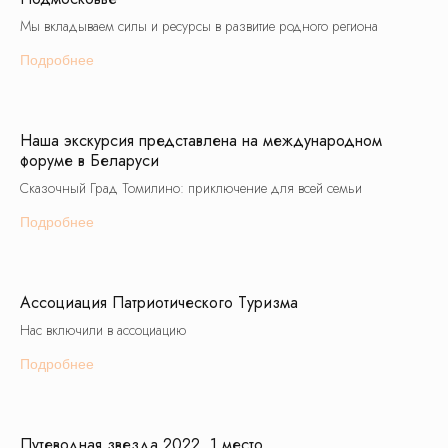
Средние классы
Старшие классы
Мы вкладываем силы и ресурсы в развитие родного региона
Рекомендованные
Подробнее
1 класс
6 класс
2 класс
7 класс
3 класс
8 класс
Наша экскурсия представлена на международном
форуме в Беларуси
4 класс
9 класс
Сказочный Град Томилино: приключение для всей семьи
5 класс
10 класс
Подробнее
11 класс
Заказ трансфера
Создание экскурсий на вашей площадке
Ассоциация Патриотического Туризма
Нас включили в ассоциацию
Обращаем ваше внимание на то, что вся
представленная на сайте информация носит
Подробнее
исключительно информационный характер
и ни при каких условиях не является
публичной офертой определяемой
положениями Статьи 437(2) Гражданского
кодекса Российской Федерации.
Путеводная звезда 2022. 1 место