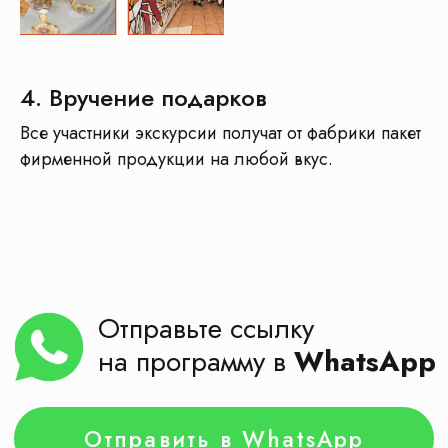
Гиды
Кафе
4. Вручение подарков
+ проживание, если поездка от 2х дней
Все участники экскурсии получат от фабрики пакет
фирменной продукции на любой вкус.
Бесплатная консультация
!
Менеджеры КП «Маршруты»
с опытом работы от
8 лет
в детском
туризме
помогут Вам
Поможем выбрать экскурсию, сделаем
расчёт стоимости для вашей группы
Получить бесплатную консультацию