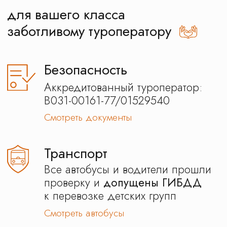
Отзывы наших
клиентов
Программа школьной
экскурсии в Останкинский
Завод Баранок