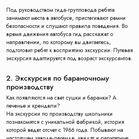
Под руководством гида-групповода ребята
занимают места в автобусе, пристегивают ремни
безопасности и слушают правила поведения. Во
время движения автобуса гид расскажет о
направлении, по которому вы двигаетесь,
подготовит ребят к восприятию экскурсии. Путевая
экскурсия адаптируется под возраст экскурсантов.
2. Экскурсия по бараночному
производству
Отправьте ссылку
Как появляются на свет сушки и баранки? А
на программу в
WhatsApp
печенье и крендели?
На экскурсии по производству школьники
Отправить в WhatsApp
познакомятся с уникальной фабрикой, история
которой ведет отсчет с 1966 года. Побывают на
настоящем заводе-легенде, увидят и раритетные