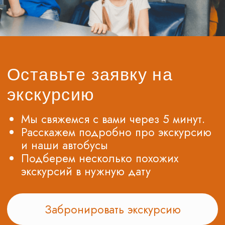
получат не только уникальные представления о
процессах производства, но и смогут задать
интересующие вопросы гиду. Проводя
экскурсию профессионалы, гиды могут
рассказать о различных специальностях и
профессиях, связанных с работой на
производстве. Это откроет перед детьми новые
горизонты и поможет им определиться с выбором
будущей профессии. Такие экскурсии на
производственные предприятия также оказывают
положительное воздействие на развитие у
школьников творческого мышления, логического
мышления, а также способности анализировать и
обрабатывать информацию. В процессе
экскурсии дети могут участвовать в интерактивных
играх и заданиях, что сделает урок
незабываемым и познавательным опытом для
каждого ребенка. Не следует забывать и о том,
что посещение хлебной фабрики баранок
позволяет школьникам прикоснуться к
национальной культуре и традициям. Хлебные
изделия баранок - это одна из самых
популярных и любимых закусок в России.
Школьники смогут узнать об истории этих
изделий, попробовать разнообразные вкусовые
комбинации и насладиться приятными запахами
свежего хлеба.
Экскурсия для школьников на хлебную фабрику
баранок в Москве - это отличная возможность
объединить образование и развлечение.
Школьная поездка позволяет школьникам узнать
о технологических процессах, научиться работать
в коллективе, задать интересующие вопросы.