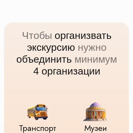
Оставьте заявку на
экскурсию
Мы свяжемся с вами через 5 минут.
Расскажем подробно про экскурсию
и наши автобусы
Подберем несколько похожих
экскурсий в нужную дату
Забронировать экскурсию
Нужно переслать программу
экскурсии в чат?
Получить программу в WhatsApp