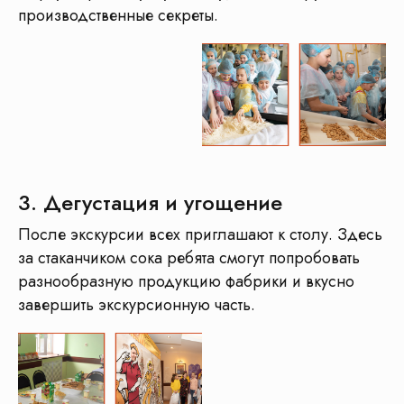
производственные секреты.
Чтобы
организвать
3. Дегустация и угощение
экскурсию
нужно
После экскурсии всех приглашают к столу. Здесь
объединить
минимум
за стаканчиком сока ребята смогут попробовать
4 организации
разнообразную продукцию фабрики и вкусно
завершить экскурсионную часть.
Транспорт
Музеи