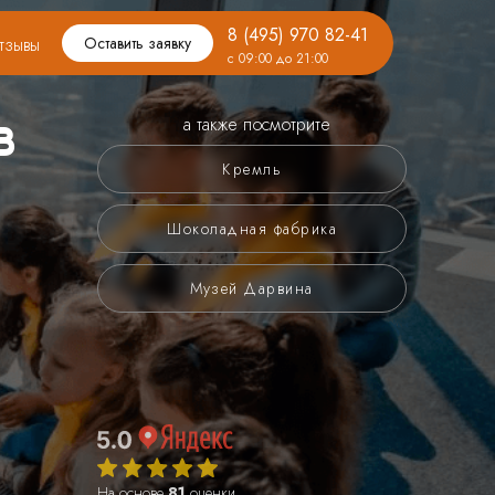
8 (495) 970 82-41
тзывы
Оставить заявку
с 09:00 до 21:00
в
а также посмотрите
Кремль
Шоколадная фабрика
Музей Дарвина
На основе
81
оценки