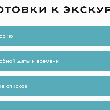
отовки к экску
урсию
добной даты и времени
ие списков