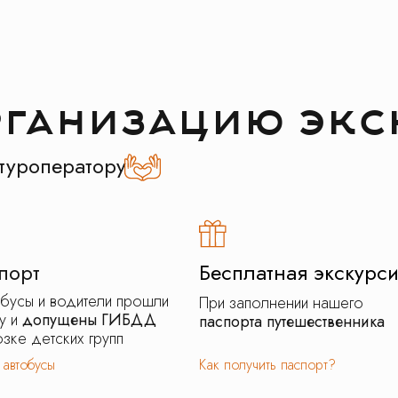
рганизацию экс
туроператору
порт
Бесплатная экскурс
обусы и водители прошли
При заполнении нашего
у и
допущены ГИБДД
паспорта путешественника
зке детских групп
 автобусы
Как получить паспорт?