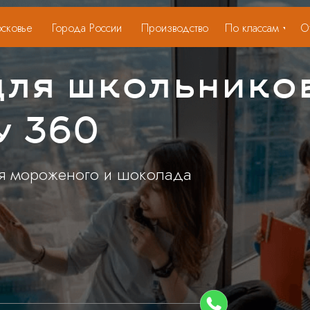
сковье
Города России
Производство
По классам
О
для школьнико
у 360
ия мороженого и шоколада