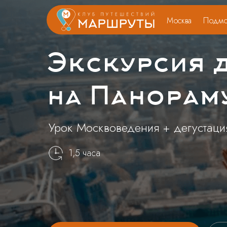
Москва
Подмо
Экскурсия 
на Панорам
Урок Москвоведения + дегустац
1,5 часа