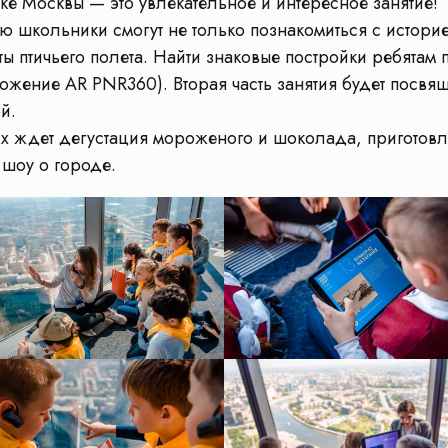
е Москвы — это увлекательное и интересное занятие!
 школьники смогут не только познакомиться с историе
оты птичьего полета. Найти знаковые постройки ребята
жение AR PNR360). Вторая часть занятия будет посвя
й.
 их ждет дегустация мороженого и шоколада, приготов
 шоу о городе.