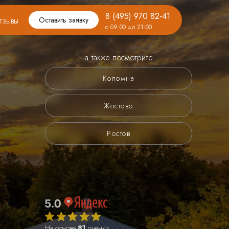
8 (495) 970 82-41
тзывы
Оставить заявку
с 09:00 до 21:00
а также посмотрите
Коломна
Жостово
Ростов
На основе
81
оценки