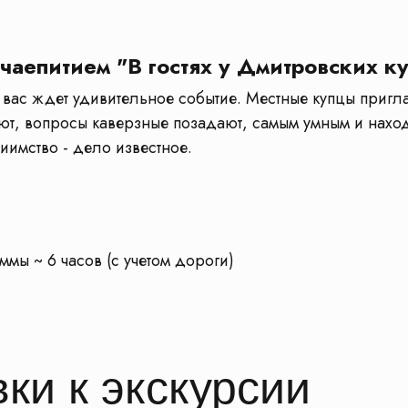
 чаепитием "В гостях у Дмитровских к
ас ждет удивительное событие. Местные купцы приглаш
ают, вопросы каверзные позадают, самым умным и нахо
иимство - дело известное.
ы ~ 6 часов (с учетом дороги)
ки к экскурсии