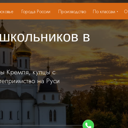
сковье
Города России
Производство
По классам
О
 школьников в
ы Кремля, купцы с
теприимство на Руси