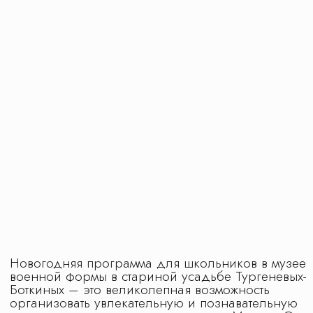
МОСКОВСКАЯ ОБЛ, Г ЛЮБЕРЦЫ,
УЛ КОТЕЛЬНИЧЕСКАЯ, дом 18, КОМ 14
ИНН: 5 027 309 388 / КПП: 502 701 001 /
Реестровый номер туроператора: В031-00161-
77/01529540
Политика обработки персональных данных
Положение № 1 о работе с персональными
данными
На сайте использованы изображения с
платных фотостоков c лицензией на
коммерческое использование: ru.freepik.com,
unsplash.com, shutterstock.com, canva.com, а
также с сайтов партнеров по документальному
разрешению на использование
интеллектуальной собственностью. Также на
сайте используется материал
сгенерированный в нейросети с правом
коммерческого использования
Design by IFS