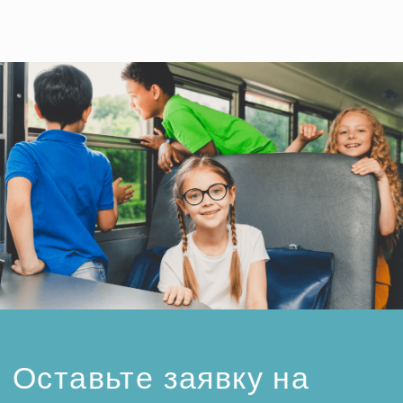
Новогодняя программа для школьников в музее
военной формы в стариной усадьбе Тургеневых-
Боткиных – это великолепная возможность
организовать увлекательную и познавательную
экскурсию для школьных классов в Москве. Это
мероприятие позволяет юным посетителям
окунуться в атмосферу истории, познакомиться с
уникальными экспонатами и получить новые
знания о военной форме и образе жизни
прошлых времен. Школьная поездка в музей
военной формы в стариной усадьбе Тургеневых-
Боткиных – это отличная возможность для
школьников изучить историю России и
прочувствовать дух времен, когда носились на
борьбу за свою Родину воины, великие
полководцы и герои. Музей, расположенный в
усадьбе, предлагает множество интересных
программ и экспозиций. Главной особенностью