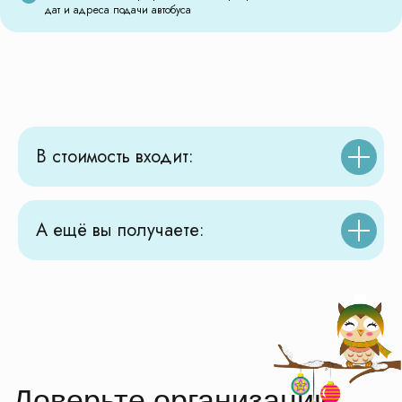
дат и адреса подачи автобуса
для вашего класса
заботливому туроператору
Безопасность
Аккредитованный туристический
В стоимость входит:
оператор, номер свидетельства
РТО 024045
Транспорт
Все автобусы прошли проверку
А ещё вы получаете:
и допущены ГИБДД к перевозке
детских групп
Экономия
Эксклюзивные договора
с музеями Москвы, Московской
области и туристическими
фирмами по всей России
Забота