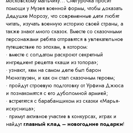
московскому мальчику… Снегурочка просит
Транспорт
Музеи
помощи у Музея военной формы, чтобы доказать
Дедушке Морозу, что современные дети любят
читать, изучать военную историю своей страны, а
также знают много сказок. Вместе со сказочными
Гиды
Кафе
персонажами ребята отправятся в увлекательное
+ проживание, если поездка от 2х дней
путешествие по эпохам, в котором:
· вместе с солдатом раскроют секретный
ингредиент рецепта «каши из топора»;
Бесплатная консультация
!
· узнают, кем на самом деле был барон
Менеджеры КП «Маршруты»
Мюнхгаузен, и как он стал сказочным героем;
с опытом работы от
8 лет
· пройдут строевую подготовку от Урфина Джюса
в детском туризме
помогут Вам
и познакомятся с его дуболомной армией;
Поможем выбрать экскурсию,
· встретятся с барабанщиком из сказки «Марья-
сделаем расчёт стоимости для
искусница»;
вашей группы
· примут активное участие в конкурсах, играх и
найдут
главный клад – новогодние подарки
!
Получить бесплатную консультацию