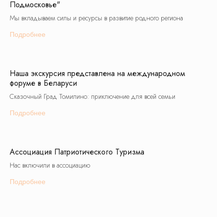
Подмосковье"
Мы вкладываем силы и ресурсы в развитие родного региона
Шоколадная фабрика
Подробнее
Сказочный град
Избушка Яги
Томилино
Туры в Москву
Орловский
Наша экскурсия представлена на международном
форуме в Беларуси
Школьные экскурсии
Сказочный Град Томилино: приключение для всей семьи
Москва
Подмосковье
Подробнее
Золотое Кольцо
Города России
Производства
Младшие классы
Ассоциация Патриотического Туризма
Средние классы
Старшие классы
Нас включили в ассоциацию
Рекомендованные
Подробнее
1 класс
6 класс
2 класс
7 класс