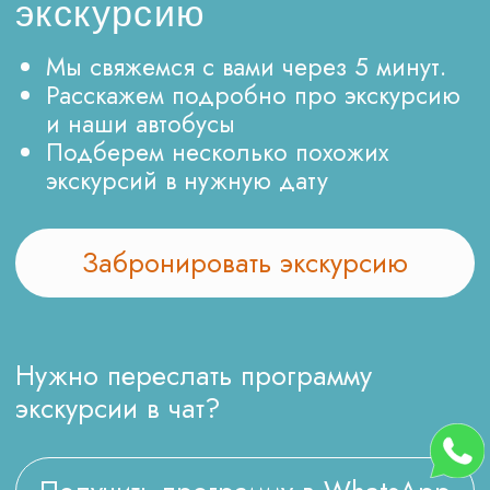
Новогодней программы для школьников
является возможность ознакомиться с военной
формой прошлых эпох и познакомиться с жизнью
и образом воинов многих эпох. Ученикам будет
дана возможность не только разглядеть
экспонаты, но и провести руками, посмотреться в
зеркало истории на некоторое время. Школьная
экскурсия будет интересной и активной,
благодаря возможности примерить военные
формы разных эпох и сделать фотографии, чтобы
внести яркую ноту памяти в свои архивы. Одной
из привлекательных особенностей программы
является ее месторасположение в стариной
усадьбе Тургеневых-Боткиных. Это историческое
место Москвы, где можно почувствовать уют и
неповторимую атмосферу прошлых времен.
Ученики смогут заглянуть в историю истоков
российской армии, познакомиться с традициями
и обрядами того времени, а также насладиться
красивыми пейзажами усадьбы. В программу
Новогодней экскурсии также входят занятия на
открытом воздухе, военные игры и мастер-
классы. Школьники получат уникальную
возможность прикоснуться к истории, испытать
себя в роли военного, попробовать на себе
немного физических нагрузок и разнообразных
моментов, чтобы осознать, что значит быть
солдатом. Мастер-классы и военные игры помогут
ученикам развить такие качества, как смелость,
дисциплина, ответственность и взаимопонимание.
Они узнают о верности своей команде, о том,
как важно работать вместе и слушать своих
начальников. Это ценные уроки, которые помогут