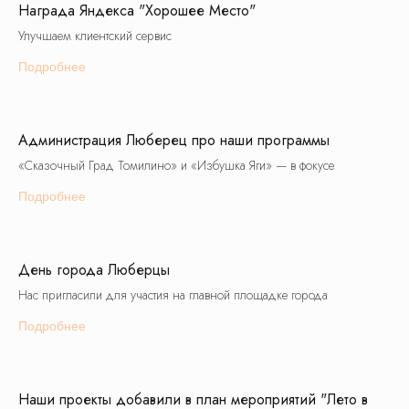
и получайте специальные предложения
Награда Яндекса "Хорошее Место"
первыми!
Улучшаем клиентский сервис
Подробнее
Администрация Люберец про наши программы
«Сказочный Град Томилино» и «Избушка Яги» — в фокусе
Подробнее
© Все права защищены. Копирование
материалов запрещено.
День города Люберцы
О нас
Контакты
Новости
Блог
Нас пригласили для участия на главной площадке города
Подарочные сертификаты
Подробнее
8 (495) 970-82-41
Наши проекты добавили в план мероприятий "Лето в
postroi@tvojmarshrut.ru