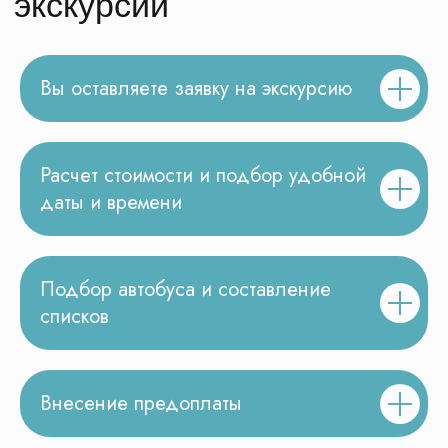
экскурсии
Все экскурсии
Карта экскурсий
Вы оставляете заявку на экскурсию
Расчет стоимости и подбор удобной
даты и времени
Новости о КП Маршруты
Наши достижения и награды
Подбор автобуса и составление
списков
Внесение предоплаты