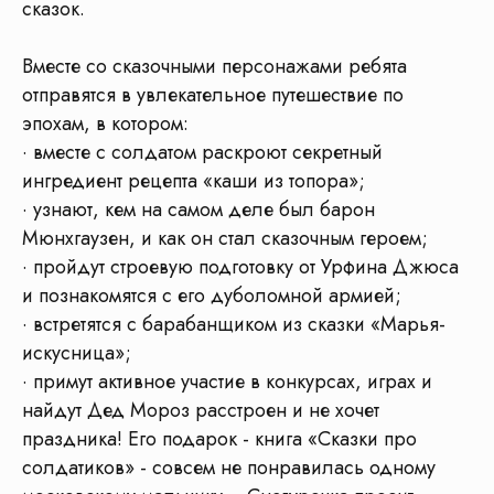
сказок.
Отправьте ссылку
Вместе со сказочными персонажами ребята
на программу в
WhatsApp
отправятся в увлекательное путешествие по
эпохам, в котором:
Отправить в WhatsApp
· вместе с солдатом раскроют секретный
ингредиент рецепта «каши из топора»;
· узнают, кем на самом деле был барон
Мюнхгаузен, и как он стал сказочным героем;
· пройдут строевую подготовку от Урфина Джюса
Чтобы
организвать
и познакомятся с его дуболомной армией;
экскурсию
нужно
· встретятся с барабанщиком из сказки «Марья-
объединить
минимум
искусница»;
4 организации
· примут активное участие в конкурсах, играх и
найдут Дед Мороз расстроен и не хочет
праздника! Его подарок - книга «Сказки про
солдатиков» - совсем не понравилась одному