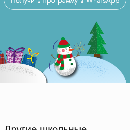
ребятам стать лучше и сформировать правильную
систему ценностей.
Вместе с тем, выставочные залы музея военной
формы предлагают школьникам увлекательное
путешествие в прошлое, позволяя им оценить
эволюцию военного костюма, реальность его
использования в разных периодах и понять,
какие сложные процессы привели к созданию
современной формы. Важно отметить, что
экскурсоводы музея обладают высокой
квалификацией и способностью живо и
интересно рассказывать о прошлых эпохах,
делая экскурсии увлекательными и
познавательными для школьников. Итак,
Новогодняя программа для школьников в музее
военной формы в стариной усадьбе Тургеневых-
Боткиных – это отличная возможность для
школьных классов провести увлекательную
экскурсию, познакомиться с историей военного
костюма и прочувствовать атмосферу прошлого
времени. Школьная поездка здесь будет
интересной и познавательной, благодаря
насыщенной программе, красивому
местоположению усадьбы и грамотным
экскурсоводам.
Нас рекомендуют