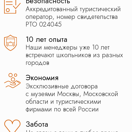
Посмотрите наши
программы
Они для ориентира, для вас сможем
сделать другую
Чтобы
организвать
экскурсию
нужно
объединить
минимум
4 организации