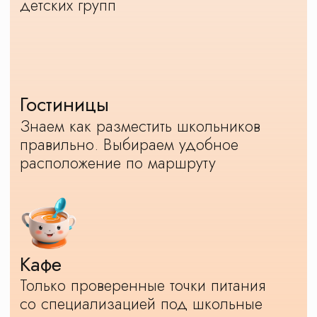
Но наши уникальные. И вот почему:
Продумали программу
Мы нашли баланс между насыщенностью
и свободным временем в программе.
Вы не будете бежать галопом или,
наоборот, праздно бродить по городу.
Да, наши цены выше, чем у многих,
но нет ничего за дополнительную плату.
Вы приезжаете и открываете для себя
Москву. Со всех сторон, с полным
погружением. Наши программы
интересные и атмосферные. Но, если что-
то вам не понравилось, мы внесем любые