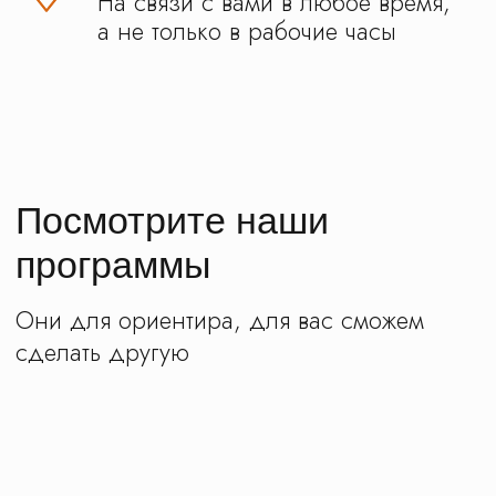
Транспорт
Все автобусы прошли проверку
и допущены ГИБДД к перевозке
детских групп
Гостиницы
Знаем как разместить школьников
правильно. Выбираем удобное
расположение по маршруту
Кафе
Только проверенные точки питания
со специализацией под школьные