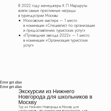
Подарочные сертификаты
В 2022 году менеджеры К П Маршруты
взяли самые престижные награды
в туриндустрии Москвы:
8 (495) 970-82-41
Московские мастера — 1 место
postroi@tvojmarshrut.ru
в номинации «Специалист по организации
и предоставлению туристских услуг»
«Путеводная звезда 2022» — 1 место
Шоколадная фабрика
в номинации «Организация туристских
услуг»
Сказочный град
Избушка Яги
Томилино
Туры в Москву
Орловский
Школьные экскурсии
Москва
Подмосковье
Error get alias
Error get alias
Золотое Кольцо
Города России
Экскурсии из Нижнего
Новгорода для школьников в
Производства
Младшие классы
Москву
Средние классы
Старшие классы
Тур из Нижнего Новгорода в Москву для
школьников - это уникальная возможность для