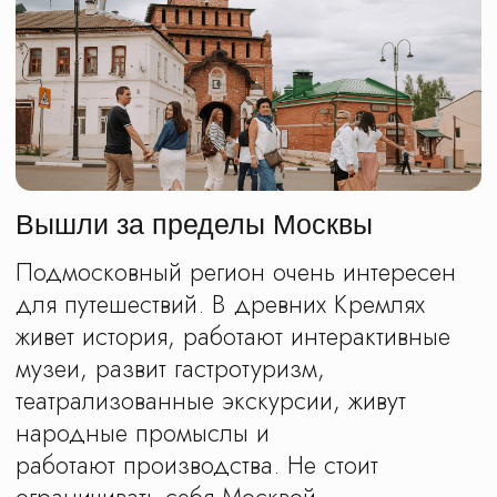
выбрать?
Оставьте свои контакты, мы позвоним/
напишем. Вместе сделаем программу
такой, как вы хотите,
Учтем бюджет, возраст компании, все
ваши пожелания по маршруту,
Проконсультируем, составим для вас
персональный маршрут и вышлем его
в WhatsApp / Telegram (это вообще
бесплатно и ни к чему не обязывает).
Позвоните мне и помогите
выбрать маршрут
Нужно переслать
программу экскурсии в чат?
Учтите мои пожелания и
напишите в WhatsApp