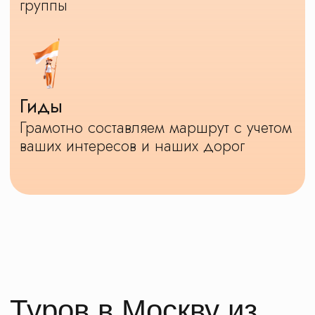
изменения.
Вышли за пределы Москвы
Подмосковный регион очень интересен
для путешествий. В древних Кремлях
живет история, работают интерактивные
музеи, развит гастротуризм,
театрализованные экскурсии, живут
народные промыслы и
работают производства. Не стоит
ограничивать себя Москвой.
Мы предлагаем сделать вылазку
за МКАД и насладиться атмосферой
и гостеприимством Московской области.