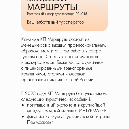
МАРШРУТЫ
Все актуальные предложения, скидки
и акции вы можете найти в наших группах
Реестровый номер туроператора 024045
Телеграм и ВК
Ваш заботливый туроператор
Подписывайтесь, будьте в курсе новинок
и получайте специальные предложения
первыми!
Команда КП Маршруты состоит из:
менеджеров с высшим профессиональным
образованием и опытом работы в сфере
туризма от 10 лет, актёров-аниматоров
и экскурсоводов. Также мы сотрудничаем
с лицензированными транспортными
компаниями, отелями и местами
организации питания по всей России.
В 2023 году КП Маршруты был участником
следующих туристических событий:
© Все права защищены. Копирование
приглашённый экспонент в крупнейшей
материалов запрещено.
международной выставке ИНТУРМАРКЕТ
финалист конкурса Туристической витрины
О нас
Контакты
Новости
Блог
Подмосковья