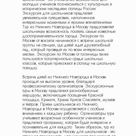
Рекомендованные
молодых учеников познакомиться с культурным и
историческим наследием столицы России.
Экскурсия для школьников предлагает
1 класс
6 класс
увлекательное путешествие, наполненное
интересными моментами и яркими впечатлениями.
2 класс
7 класс
Тур из Нижнего Новгорода в Москву предоставляет
школьникам возможность посетить самые известные
3 класс
8 класс
достопримечательности города. Экскурсии по
Москве от вокзала начинаются с встречи школьной
4 класс
9 класс
группы на станции, где детей ждет дружелюбный
гид, который проведет их по всем интересным
5 класс
10 класс
местам. Экскурсии по Москве от гостиницы также
пользуются популярностью среди школьных
11 класс
классов, которые приезжают в столицу на школьную
поездку.
Заказ трансфера
Встреча детей из Нижнего Новгорода в Москве
Создание экскурсий на вашей площадке
проходит на высоком уровне, благодаря
профессионализму организаторов. Экскурсионные
туры в Москву предлагают разнообразные
маршруты, включающие посещение Красной
Обращаем ваше внимание на то, что вся
площади, Кремля, Храма Христа Спасителя, музеев
представленная на сайте информация носит
и театров. Прием школьников из Нижнего
исключительно информационный характер
Новгорода в Москве осуществляется с особым
и ни при каких условиях не является
вниманием к каждому ребенку. Организаторы тура
публичной офертой определяемой
положениями Статьи 437(2) Гражданского
учитывают возрастные особенности учеников и
кодекса Российской Федерации.
предлагают программу, которая будет интересна и
познавательна для каждого. Таким образом, тур из
Продолжая использовать наш сайт, вы даете
Нижнего Новгорода в Москву для школьников - это
согласие на обработку файлов cookie,