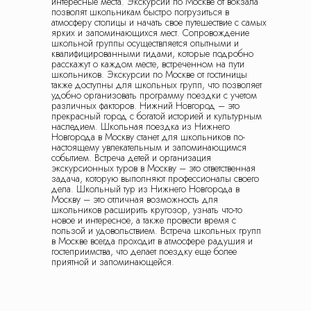
интересные места. Экскурсии по Москве от вокзала
позволят школьникам быстро погрузиться в
атмосферу столицы и начать свое путешествие с самых
ярких и запоминающихся мест. Сопровождение
школьной группы осуществляется опытными и
квалифицированными гидами, которые подробно
расскажут о каждом месте, встреченном на пути
школьников. Экскурсии по Москве от гостиницы
также доступны для школьных групп, что позволяет
удобно организовать программу поездки с учетом
различных факторов. Нижний Новгород – это
прекрасный город с богатой историей и культурным
наследием. Школьная поездка из Нижнего
Новгорода в Москву станет для школьников по-
настоящему увлекательным и запоминающимся
событием. Встреча детей и организация
экскурсионных туров в Москву – это ответственная
задача, которую выполняют профессионалы своего
дела. Школьный тур из Нижнего Новгорода в
Москву – это отличная возможность для
школьников расширить кругозор, узнать что-то
новое и интересное, а также провести время с
пользой и удовольствием. Встреча школьных групп
в Москве всегда проходит в атмосфере радушия и
гостеприимства, что делает поездку еще более
приятной и запоминающейся.