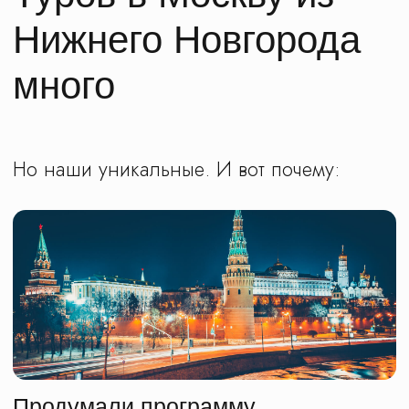
Основали орден "Москвенус"
Детям должно быть интересно.
Вы можете представить себе что-то более
интригующее, чем вступление в тайный
орден хранителей города? Со своей
символикой, атрибутикой и волшебной
картой. Мы нет. Поэтому разработали
специальные туры для детей. Программы
интерактивные, с квестами. Построены
таким образом, чтобы ребята смогли
узнать Москву: пронестись по столице
сквозь время и пространство, подняться