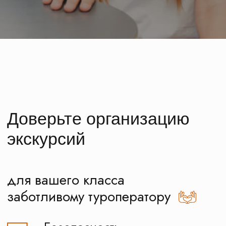
заботливому туроператору
Безопасность
Аккредитованный туристический
оператор, номер свидетельства
РТО 024045
10 лет опыта
Наши менеджеры уже 10 лет
встречают школьников из разных
городов
Экономия
Эксклюзивные договора
с музеями Москвы, Московской
области и туристическими
фирмами по всей России
Забота
На связи с вами в любое время,
а не только в рабочие часы