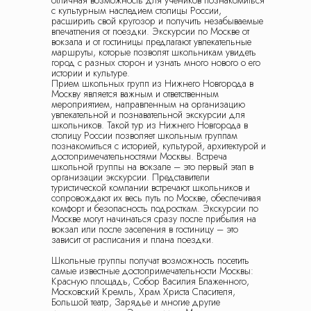
отличная возможность для учеников познакомиться
пользовательских данных в целях
с культурным наследием столицы России,
функционирования сайта. Если вы не хотите,
расширить свой кругозор и получить незабываемые
чтобы ваши данные обрабатывались, покиньте
впечатления от поездки. Экскурсии по Москве от
сайт.
вокзала и от гостиницы предлагают увлекательные
маршруты, которые позволят школьникам увидеть
ООО КЛУБ ПУТЕШЕСТВИЙ «МАРШРУТЫ»
город с разных сторон и узнать много нового о его
Российская Федерация, 140 000,
истории и культуре.
МОСКОВСКАЯ ОБЛ, Г ЛЮБЕРЦЫ,
Прием школьных групп из Нижнего Новгорода в
УЛ КОТЕЛЬНИЧЕСКАЯ, дом 18, КОМ 14
Москву является важным и ответственным
ИНН: 5 027 309 388 / КПП: 502 701 001 /
Реестровый номер туроператора: В031-00161-
мероприятием, направленным на организацию
77/01529540
увлекательной и познавательной экскурсии для
школьников. Такой тур из Нижнего Новгорода в
Политика обработки персональных данных
столицу России позволяет школьным группам
познакомиться с историей, культурой, архитектурой и
Положение № 1 о работе с персональными
достопримечательностями Москвы. Встреча
данными
школьной группы на вокзале – это первый этап в
На сайте использованы изображения с
организации экскурсии. Представители
платных фотостоков c лицензией на
туристической компании встречают школьников и
коммерческое использование: ru.freepik.com,
сопровождают их весь путь по Москве, обеспечивая
unsplash.com, shutterstock.com, canva.com, а
комфорт и безопасность подросткам. Экскурсии по
также с сайтов партнеров по документальному
Москве могут начинаться сразу после прибытия на
разрешению на использование
вокзал или после заселения в гостиницу – это
интеллектуальной собственностью. Также на
зависит от расписания и плана поездки.
сайте используется материал
сгенерированный в нейросети с правом
коммерческого использования
Школьные группы получат возможность посетить
самые известные достопримечательности Москвы:
Design by IFS
Красную площадь, Собор Василия Блаженного,
Московский Кремль, Храм Христа Спасителя,
Большой театр, Зарядье и многие другие