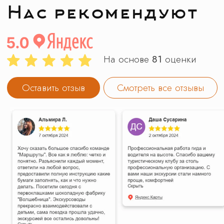
5 класс
10 класс
11 класс
Заказ трансфера
Создание экскурсий на вашей площадке
Обращаем ваше внимание на то, что вся
представленная на сайте информация носит
исключительно информационный характер
и ни при каких условиях не является
публичной офертой определяемой
положениями Статьи 437(2) Гражданского
кодекса Российской Федерации.
Продолжая использовать наш сайт, вы даете
согласие на обработку файлов cookie,
пользовательских данных в целях
функционирования сайта. Если вы не хотите,
чтобы ваши данные обрабатывались, покиньте
сайт.
ООО КЛУБ ПУТЕШЕСТВИЙ «МАРШРУТЫ»
Российская Федерация, 140 000,
МОСКОВСКАЯ ОБЛ, Г ЛЮБЕРЦЫ,
УЛ КОТЕЛЬНИЧЕСКАЯ, дом 18, КОМ 14
ИНН: 5 027 309 388 / КПП: 502 701 001 /