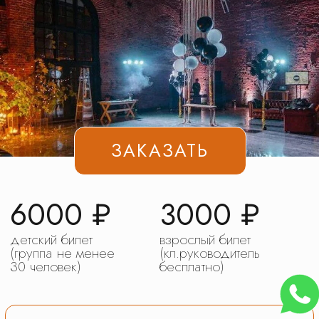
ЗАКАЗАТЬ
6000 ₽
3000 ₽
детский билет
взрослый билет
(группа не менее
(кл.руководитель
30 человек)
бесплатно)
Получить программу в WhatsApp
а также посмотрите
Коломна
Экоферма