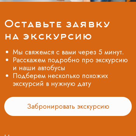
© Все права защищены. Копирование
материалов запрещено.
О нас
Контакты
Новости
Блог
Подарочные сертификаты
8 (495) 970-82-41
postroi@tvojmarshrut.ru