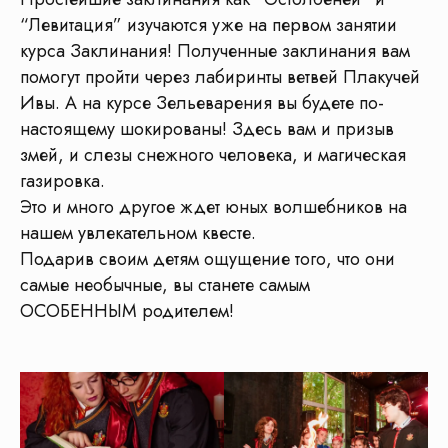
“Левитация” изучаются уже на первом занятии
курса Заклинания! Полученные заклинания вам
помогут пройти через лабиринты ветвей Плакучей
Ивы. А на курсе Зельеварения вы будете по-
настоящему шокированы! Здесь вам и призыв
змей, и слезы снежного человека, и магическая
газировка.
Это и много другое ждет юных волшебников на
нашем увлекательном квесте.
Оставьте заявку
Подарив своим детям ощущение того, что они
на экскурсию
самые необычные, вы станете самым
ОСОБЕННЫМ родителем!
Мы свяжемся с вами через 5 минут.
Расскажем подробно про экскурсию
и наши автобусы
Подберем несколько похожих
экскурсий в нужную дату
Забронировать экскурсию