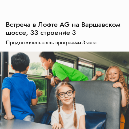
На основе
81
оценки
Оставить отзыв
Смотреть все отзывы
Встреча в Лофте AG на Варшавском
шоссе, 33 строение 3
Продолжительность программы 3 часа
Все актуальные предложения, скидки
и акции вы можете найти в наших группах
Телеграм и ВК
Подписывайтесь, будьте в курсе новинок
и получайте специальные предложения
первыми!