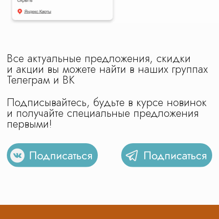
Реестровый номер туроператора: В031-00161-
77/01529540
Политика обработки персональных данных
Положение № 1 о работе с персональными
данными
На сайте использованы изображения с
платных фотостоков c лицензией на
коммерческое использование: ru.freepik.com,
unsplash.com, shutterstock.com, canva.com, а
также с сайтов партнеров по документальному
разрешению на использование
интеллектуальной собственностью. Также на
сайте используется материал
сгенерированный в нейросети с правом
коммерческого использования
Design by IFS