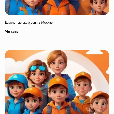
положениями Статьи 437(2) Гражданского
кодекса Российской Федерации.
Продолжая использовать наш сайт, вы даете
согласие на обработку файлов cookie,
пользовательских данных в целях
функционирования сайта. Если вы не хотите,
Школьные экскурсии в Москве
чтобы ваши данные обрабатывались, покиньте
сайт.
Читать
ООО КЛУБ ПУТЕШЕСТВИЙ «МАРШРУТЫ»
Российская Федерация, 140 000,
МОСКОВСКАЯ ОБЛ, Г ЛЮБЕРЦЫ,
УЛ КОТЕЛЬНИЧЕСКАЯ, дом 18, КОМ 14
ИНН: 5 027 309 388 / КПП: 502 701 001 /
Реестровый номер туроператора: В031-00161-
77/01529540
Политика обработки персональных данных
Положение № 1 о работе с персональными
данными
На сайте использованы изображения с
платных фотостоков c лицензией на
коммерческое использование: ru.freepik.com,
unsplash.com, shutterstock.com, canva.com, а
также с сайтов партнеров по документальному
разрешению на использование
интеллектуальной собственностью. Также на
сайте используется материал
сгенерированный в нейросети с правом
коммерческого использования