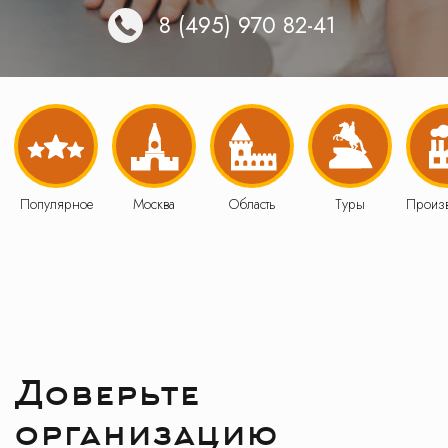
Доверьте
организацию
экскурсий
для вашего класса
заботливому туроператору
Безопасность
Аккредитованный туроператор:
В031-00161-77/01529540
Смотреть документы
Транспорт
Все автобусы и водители прошли
проверку и
допущены ГИБДД
к перевозке детских групп
Смотреть автобусы
Бесплатная экскурсия