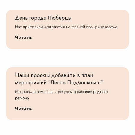
День города Люберцы
Нас пригласили для участия на главной площадке города
Читать
Нас рекомендуют
На основе
81
оценки
Наши проекты добавили в план
Оставить отзыв
Смотреть все отзывы
мероприятий "Лето в Подмосковье"
Мы вкладываем силы и ресурсы в развитие родного
региона
Читать