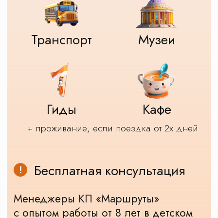
Вы просмотрели все
программы, но не
смогли выбрать?
это нормально, универсальной
школьной экскурсионной программы не
существует
Оставьте свои контакты, мы позвоним/
напишем. Вместе сделаем программу
такой, как вы хотите,
Учтем бюджет, возраст компании, все
ваши пожелания по маршруту,