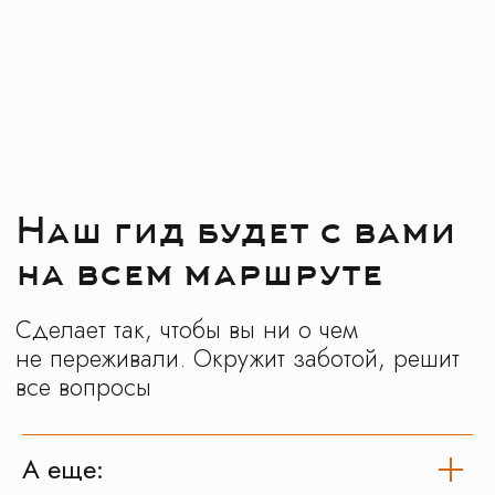
все программы подобраны с заботой
и любовью к нашим экскурсантам
Начальная школа
Средняя школа
Старш
Москва
Подмосковье
Золото
Производства
Патриотические
Обз
Популярные
школьные экскурсии
на карте
(80+)
А еще: