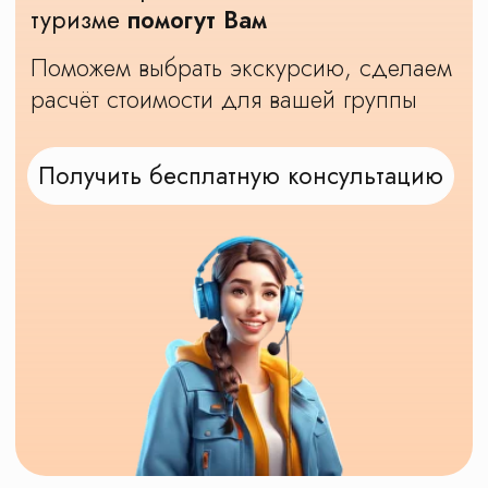
Проконсультируем, составим для вас
персональный школьный маршрут
и вышлем его в WhatsApp / Telegram
(это вообще бесплатно и ни к чему
не обязывает).
Позвоните мне и помогите
выбрать маршрут
Учтите мои пожелания и
напишите в WhatsApp