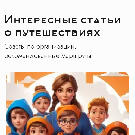
Производства
Младшие классы
Средние классы
Старшие классы
Рекомендованные
1 класс
6 класс
2 класс
7 класс
3 класс
8 класс
4 класс
9 класс
5 класс
10 класс
11 класс
Заказ трансфера
Создание экскурсий на вашей площадке
Обращаем ваше внимание на то, что вся
представленная на сайте информация носит
исключительно информационный характер
и ни при каких условиях не является
публичной офертой определяемой