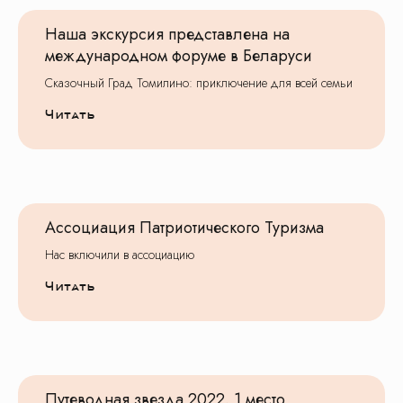
Наша экскурсия представлена на
международном форуме в Беларуси
Сказочный Град Томилино: приключение для всей семьи
Все актуальные предложения, скидки
и акции вы можете найти в наших группах
Телеграм и ВК
Читать
Подписывайтесь, будьте в курсе новинок
и получайте специальные предложения
первыми!
Ассоциация Патриотического Туризма
Нас включили в ассоциацию
Читать
© Все права защищены. Копирование
материалов запрещено.
Путеводная звезда 2022. 1 место