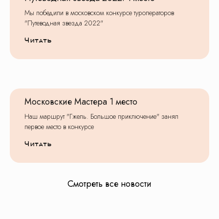
Мы победили в московском конкурсе туроператоров
О нас
Контакты
Новости
Блог
"Путеводная звезда 2022"
Подарочные сертификаты
Читать
8 (495) 970-82-41
postroi@tvojmarshrut.ru
Московские Мастера 1 место
Шоколадная фабрика
Наш маршрут "Гжель. Большое приключение" занял
Сказочный град
Избушка Яги
первое место в конкурсе
Томилино
Туры в Москву
Орловский
Читать
Школьные экскурсии
Смотреть все новости
Москва
Подмосковье
Золотое Кольцо
Города России