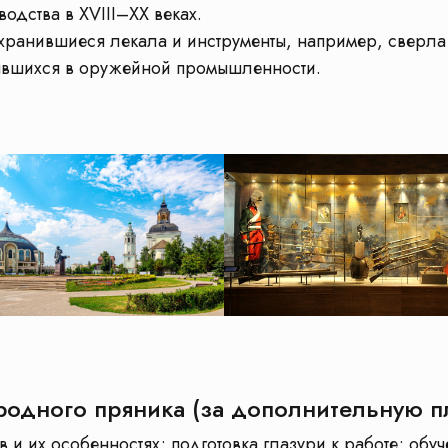
одства в ХVIII–ХХ веках.
хранившиеся лекала и инструменты, например, сверла 
нявшихся в оружейной промышленности.
родного пряника (за дополнительную п
 и их особенностях; подготовка глазури к работе; обу