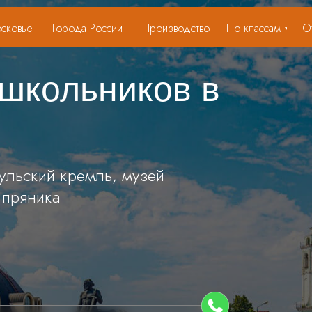
сковье
Города России
Производство
По классам
О
 школьников в
ульский кремль, музей
 пряника