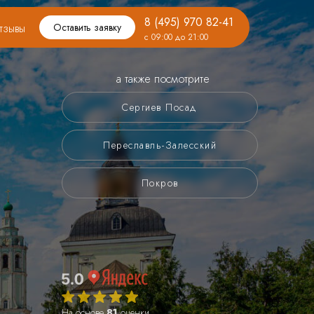
8 (495) 970 82-41
тзывы
Оставить заявку
с 09:00 до 21:00
а также посмотрите
Сергиев Посад
Переславль-Залесский
Покров
На основе
81
оценки