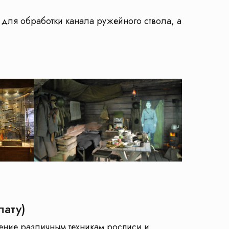
для обработки канала ружейного ствола, а
лату)
чение различным техникам росписи и