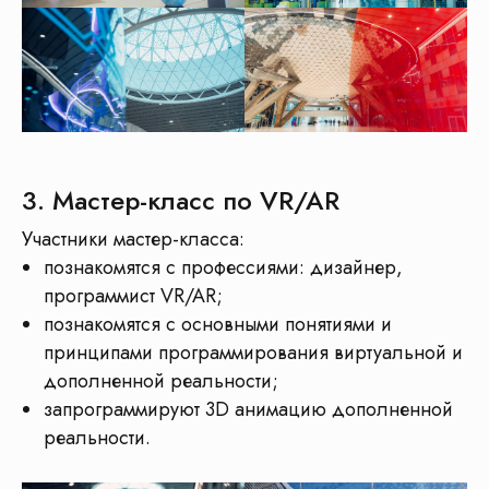
3. Мастер-класс по VR/AR
Участники мастер-класса:
познакомятся с профессиями: дизайнер,
Чтобы
организвать
программист VR/AR;
экскурсию
нужно
познакомятся с основными понятиями и
объединить
минимум
принципами программирования виртуальной и
4 организации
дополненной реальности;
запрограммируют 3D анимацию дополненной
реальности.