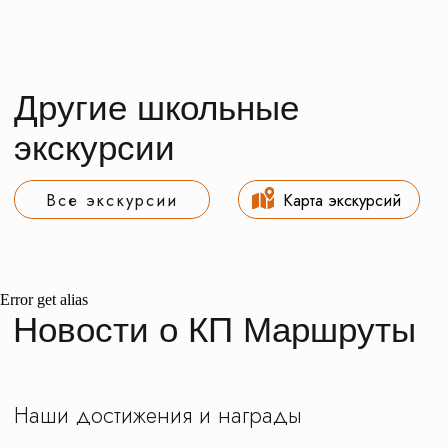
Рекомендованные
1 класс
6 класс
2 класс
7 класс
3 класс
8 класс
4 класс
9 класс
5 класс
10 класс
11 класс
Заказ трансфера
Создание экскурсий на вашей площадке
Error get alias
Обращаем ваше внимание на то, что вся
представленная на сайте информация носит
исключительно информационный характер
и ни при каких условиях не является
публичной офертой определяемой
положениями Статьи 437(2) Гражданского
кодекса Российской Федерации.
Продолжая использовать наш сайт, вы даете