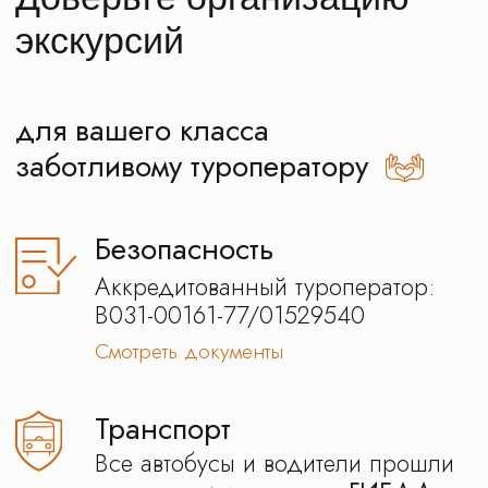
Забота
Персональный менеджер
на связи 24\7
Отзывы наших
клиентов
Программа экскурсии для
школьников в Сколково с
мастер-классом