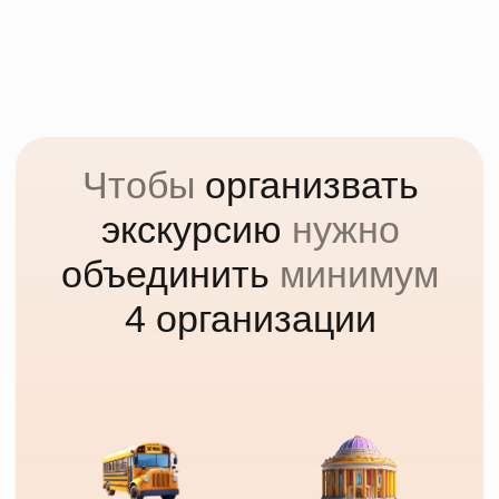
Оставьте заявку на
экскурсию
Мы свяжемся с вами через 5 минут.
Расскажем подробно про экскурсию
и наши автобусы
Подберем несколько похожих
экскурсий в нужную дату
Забронировать экскурсию
Нужно переслать программу
экскурсии в чат?
Получить программу в WhatsApp