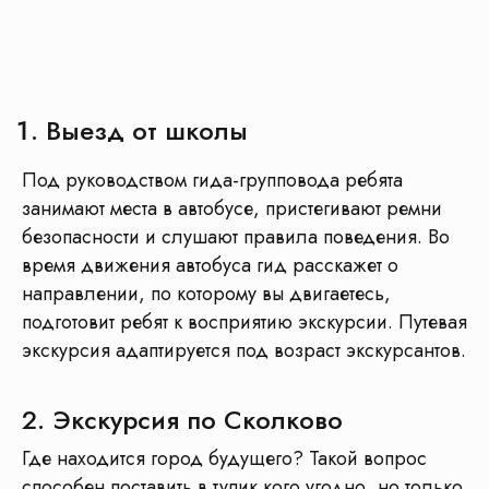
Выезд от школы
Под руководством гида-групповода ребята
занимают места в автобусе, пристегивают ремни
безопасности и слушают правила поведения. Во
время движения автобуса гид расскажет о
направлении, по которому вы двигаетесь,
подготовит ребят к восприятию экскурсии. Путевая
экскурсия адаптируется под возраст экскурсантов.
Отправьте ссылку
на программу в
WhatsApp
2. Экскурсия по Сколково
Отправить в WhatsApp
Где находится город будущего? Такой вопрос
способен поставить в тупик кого угодно, но только