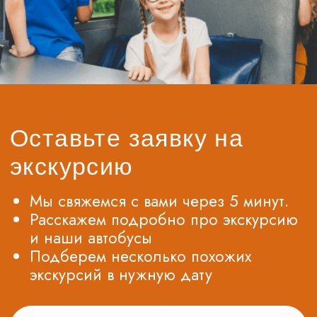
Все актуальные предложения, скидки
и акции вы можете найти в наших группах
Телеграм и ВК
Подписывайтесь, будьте в курсе новинок
и получайте специальные предложения
первыми!
© Все права защищены. Копирование
материалов запрещено.
О нас
Контакты
Новости
Блог