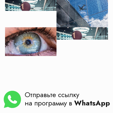
Транспорт
Музеи
Гиды
Кафе
+ проживание, если поездка от 2х дней
Бесплатная консультация
!
Менеджеры КП «Маршруты»
с опытом работы от
8 лет
в детском
туризме
помогут Вам
Поможем выбрать экскурсию, сделаем
расчёт стоимости для вашей группы
Получить бесплатную консультацию