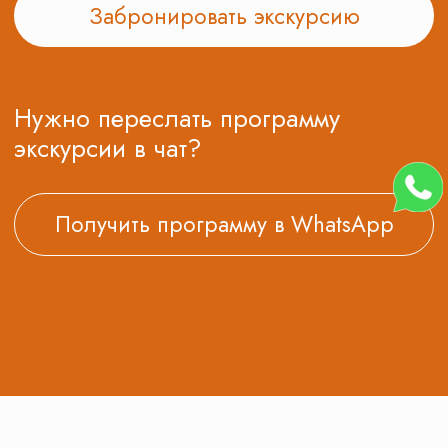
Подарочные сертификаты
8 (495) 970-82-41
postroi@tvojmarshrut.ru
Шоколадная фабрика
Сказочный град
Избушка Яги
Томилино
Туры в Москву
Орловский
Школьные экскурсии
Москва
Подмосковье
Золотое Кольцо
Города России
Производства
Младшие классы
Средние классы
Старшие классы