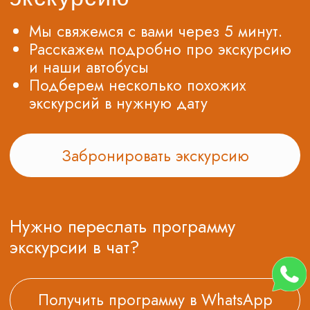
© Все права защищены. Копирование
материалов запрещено.
О нас
Контакты
Новости
Блог
Подарочные сертификаты
8 (495) 970-82-41
postroi@tvojmarshrut.ru
Шоколадная фабрика
Сказочный град
Избушка Яги
Томилино
Туры в Москву
Орловский