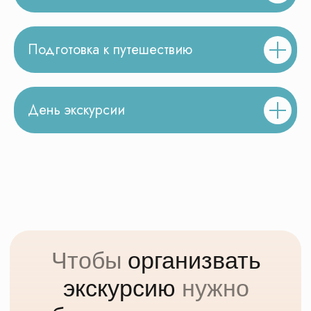
Новости о КП Маршруты
Подготовка к путешествию
Наши достижения и награды
День экскурсии