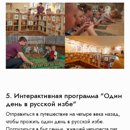
объединить
минимум
4 организации
Транспорт
Музеи
Гиды
Кафе
+ проживание, если поездка от 2х дней
5. Интерактивная программа "Один
день в русской избе"
Бесплатная консультация
!
Отправиться в путешествие на четыре века назад,
Менеджеры КП «Маршруты»
чтобы прожить один день в русской избе.
с опытом работы от
8 лет
в детском
Погрузиться в быт семьи, жившей четыреста лет
туризме
помогут Вам