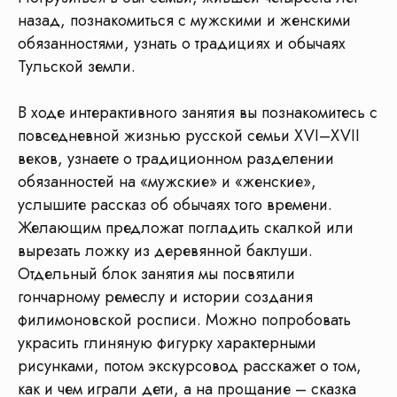
назад, познакомиться с мужскими и женскими
Поможем выбрать экскурсию, сделаем
обязанностями, узнать о традициях и обычаях
расчёт стоимости для вашей группы
Тульской земли.
Получить бесплатную консультацию
В ходе интерактивного занятия вы познакомитесь с
повседневной жизнью русской семьи XVI–XVII
веков, узнаете о традиционном разделении
обязанностей на «мужские» и «женские»,
услышите рассказ об обычаях того времени.
Желающим предложат погладить скалкой или
вырезать ложку из деревянной баклуши.
Отдельный блок занятия мы посвятили
гончарному ремеслу и истории создания
филимоновской росписи. Можно попробовать
украсить глиняную фигурку характерными
Честные ответы на
рисунками, потом экскурсовод расскажет о том,
как и чем играли дети, а на прощание – сказка
ваши вопросы