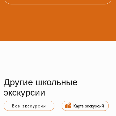
Школьные экскурсии
Москва
Подмосковье
Золотое Кольцо
Города России
Производства
Младшие классы
Средние классы
Старшие классы
Рекомендованные
1 класс
6 класс
2 класс
7 класс
3 класс
8 класс
4 класс
9 класс
5 класс
10 класс
11 класс
Заказ трансфера