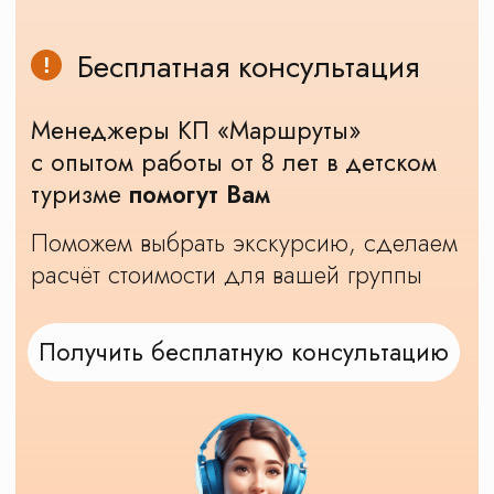
Тур для школьников в Тулу
Экскурсия для школьников в Тулу представляет
собой уникальное путешествие, которое может
явиться ярким и запоминающимся событием в
жизни каждого молодого ученика. Столица
Тульской области славится своей богатой
историей, культурным наследием и уникальными
достопримечательностями, привлекающими
внимание туристов со всего мира. А что может
быть лучше, чем отправиться в увлекательное и
познавательное путешествие по этому городу
вместе с одноклассниками и друзьями? Первой
точкой нашей экскурсии будет Тульский Кремль,
который исторически служил важной оборонной
крепостью. В верхнем городе Кремля ученики
смогут восхититься грандиозным Вознесенским
собором, построенным в XVIII веке, а также
Мавзолеем, где похоронен сам М.И. Кутузов,