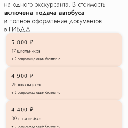
5 800 ₽
Сэкономьте на этой
17 школьников
экскурсии от
1000 ₽
:
+ 2 сопровождающих бесплатно
выбирайте
электрички
вместо автобуса
4 900 ₽
без пробок
25 школьников
дешевле, чем автобус, если
группа менее 35 человек
+ 2 сопровождающих бесплатно
экспресс-электрички и поезда
комфортнее и быстрее
4 400 ₽
детей не укачивает, можно ходить
по вагону
30 школьников
гид сопровождает в электричке
+ 3 сопровождающих бесплатно