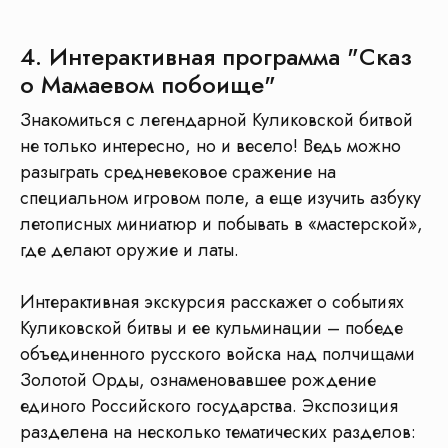
Отправьте ссылку
4. Интерактивная программа "Сказ
на программу в
WhatsApp
о Мамаевом побоище"
Отправить в WhatsApp
Знакомиться с легендарной Куликовской битвой
не только интересно, но и весело! Ведь можно
разыграть средневековое сражение на
специальном игровом поле, а еще изучить азбуку
летописных миниатюр и побывать в «мастерской»,
Этапы подготовки к
где делают оружие и латы.
экскурсии
Интерактивная экскурсия расскажет о событиях
Куликовской битвы и ее кульминации – победе
объединенного русского войска над полчищами
Золотой Орды, ознаменовавшее рождение
единого Российского государства. Экспозиция
разделена на несколько тематических разделов: