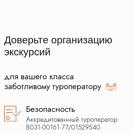
Персональный менеджер
на связи 24\7
Отзывы наших
клиентов
Программа школьной
экскурсии в Тулу