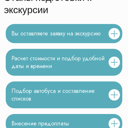
Нужно переслать программу
экскурсии в чат?
Вы оставляете заявку на экскурсию
Получить программу в WhatsApp
Расчет стоимости и подбор удобной
даты и времени
Подбор автобуса и составление
списков
Другие школьные
экскурсии
Все экскурсии
Карта экскурсий
Внесение предоплаты