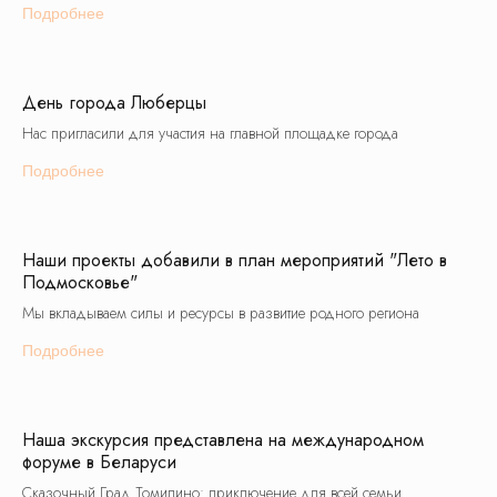
платных фотостоков c лицензией на
Подробнее
коммерческое использование: ru.freepik.com,
unsplash.com, shutterstock.com, canva.com, а
также с сайтов партнеров по документальному
разрешению на использование
интеллектуальной собственностью. Также на
День города Люберцы
сайте используется материал
сгенерированный в нейросети с правом
Нас пригласили для участия на главной площадке города
коммерческого использования
Design by IFS
Подробнее
Наши проекты добавили в план мероприятий "Лето в
Подмосковье"
Мы вкладываем силы и ресурсы в развитие родного региона
Подробнее
Наша экскурсия представлена на международном
форуме в Беларуси
Сказочный Град Томилино: приключение для всей семьи